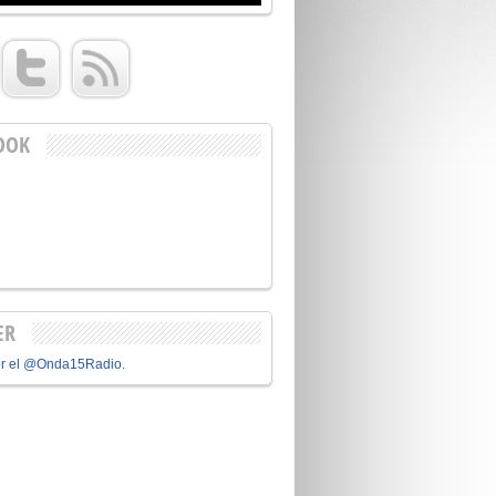
OOK
ER
or el @Onda15Radio.