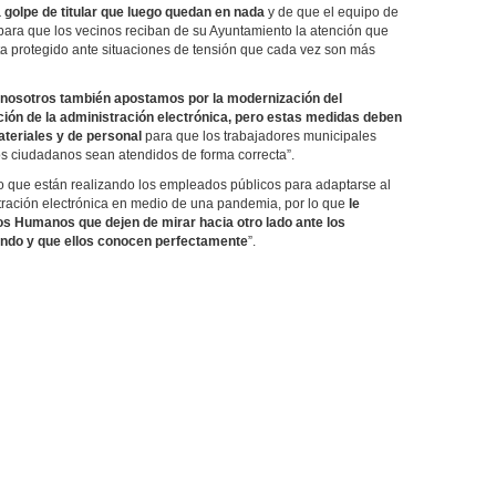
golpe de titular que luego quedan en nada
y de que el equipo de
ara que los vecinos reciban de su Ayuntamiento la atención que
ta protegido ante situaciones de tensión que cada vez son más
nosotros también apostamos por la modernización del
ión de la administración electrónica, pero estas medidas deben
teriales y de personal
para que los trabajadores municipales
los ciudadanos sean atendidos de forma correcta”.
o que están realizando los empleados públicos para adaptarse al
tración electrónica en medio de una pandemia, por lo que
le
os Humanos que dejen de mirar hacia otro lado ante los
ando y que ellos conocen perfectamente
”.