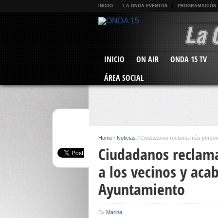
INICIO
LA ONDA EVENTOS
PROGRAMACIÓN
INICIO
ON AIR
ONDA 15 TV
ÁREA SOCIAL
Home
/
Noticias
/
Ciudadanos reclama más personal
Ciudadanos reclam
a los vecinos y acab
Ayuntamiento
By
Marina