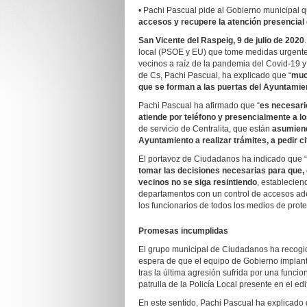
• Pachi Pascual pide al Gobierno municipal q
accesos y recupere la atención presencial
San Vicente del Raspeig, 9
de
julio
de 2020
local (PSOE y EU) que tome medidas urgentes
vecinos a raíz de la pandemia del Covid-19 y
de Cs, Pachi Pascual, ha explicado que “
muc
que se forman a las puertas del Ayuntamien
Pachi Pascual ha afirmado que “
es necesari
atiende por teléfono y presencialmente a l
de servicio de Centralita, que están
asumiend
Ayuntamiento a realizar trámites, a pedir 
El portavoz de Ciudadanos ha indicado que “
tomar las decisiones necesarias para que, g
vecinos no se siga resintiendo
, establecien
departamentos con un control de accesos ade
los funcionarios de todos los medios de prote
Promesas incumplidas
El grupo municipal de Ciudadanos ha recogid
espera de que el equipo de Gobierno implant
tras la última agresión sufrida por una funcio
patrulla de la Policía Local presente en el edi
En este sentido, Pachi Pascual ha explicado 