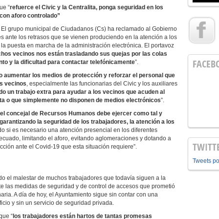
ue “
refuerce el Civic y la Centralita, ponga seguridad en los
 con aforo
controlado
”
. El grupo municipal de Ciudadanos (Cs) ha reclamado al Gobierno
 ante los retrasos que se vienen produciendo en la atención a los
 la puesta en marcha de la administración electrónica. El portavoz
hos vecinos nos están trasladando sus quejas por las colas
FACEB
to y la dificultad para contactar telefónicamente
”.
o aumentar los medios de protección y reforzar el personal que
os vecinos
, especialmente las funcionarias del Civic y los auxiliares
o un trabajo extra para ayudar a los vecinos que acuden al
cita o que simplemente no disponen de medios electrónicos
”.
el concejal de Recursos Humanos debe ejercer como tal y
arantizando la seguridad de los trabajadores, la atención a los
do si es necesario una atención presencial en los diferentes
cuado, limitando el aforo, evitando aglomeraciones y dotando a
TWITT
cción ante el Covid-19 que esta situación requiere”.
Tweets p
o el malestar de muchos trabajadores que todavía siguen a la
e las medidas de seguridad y de control de accesos que prometió
naria. A día de hoy, el Ayuntamiento sigue sin contar con una
ficio y sin un servicio de seguridad privada.
que “
los trabajadores están hartos de tantas promesas