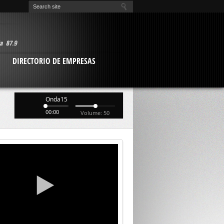
O
DIRECTORIO DE EMPRESAS
Onda15
00:00
Volume: 50