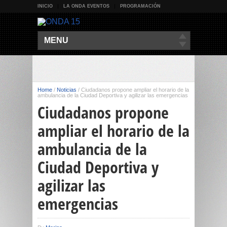
INICIO
LA ONDA EVENTOS
PROGRAMACIÓN
MENU
Home
/
Noticias
/
Ciudadanos propone ampliar el horario de la
ambulancia de la Ciudad Deportiva y agilizar las emergencias
Ciudadanos propone
ampliar el horario de la
ambulancia de la
Ciudad Deportiva y
agilizar las
emergencias