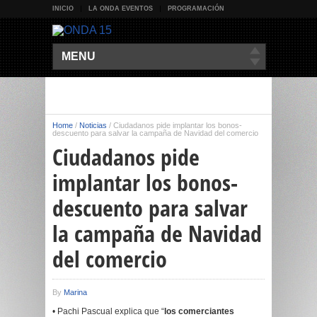
INICIO
LA ONDA EVENTOS
PROGRAMACIÓN
MENU
Home
/
Noticias
/
Ciudadanos pide implantar los bonos-
descuento para salvar la campaña de Navidad del comercio
Ciudadanos pide
implantar los bonos-
descuento para salvar
la campaña de Navidad
del comercio
By
Marina
• Pachi Pascual explica que “
los comerciantes