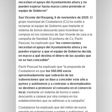
necesitan el apoyo del Ayuntamiento ahora y no
pueden esperar hasta marzo como pretende el
equipo de Gobierno”
San Vicente del Raspeig,
6
de
noviembre
de 2020
. El
grupo municipal de Ciudadanos (Cs) ha vuelto a
reclamar al equipo de Gobierno que implante el
sistema de bonos-descuento para incentivar las
compras en los comercios de San Vicente de cara a la
campaña de Navidad. El portavoz de Cs, Pachi
Pascual, ha explicado que “
los comerciantes
necesitan el apoyo del Ayuntamiento ahora y no
pueden esperar a que el equipo de Gobierno decida
en marzo a qué destina el dinero de las ayudas que
no se han concedido”
.
Pachi Pascual ha explicado que “la propuesta de
Ciudadanos es que
los 500.000 euros
aproximadamente que sobrarán de las
subvenciones que se iban a conceder este año a
pymes y autónomos y a contratar a desempleados
se destinen a promover el consumo en el comercio
local
, mediante un sistema de bonos o vales-
descuento a canjear por otra compra en los
establecimientos que se adhieran a la campaña”.
Ciudadanos ha explicado que del millón de euros
previsto en subvenciones a pymes y autónomos, el