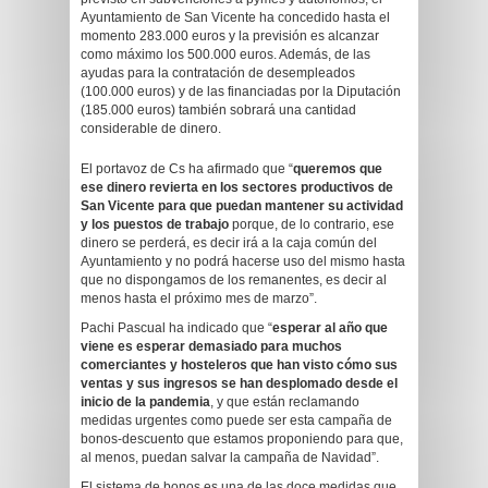
Ayuntamiento de San Vicente ha concedido hasta el
momento 283.000 euros y la previsión es alcanzar
como máximo los 500.000 euros. Además, de las
ayudas para la contratación de desempleados
(100.000 euros) y de las financiadas por la Diputación
(185.000 euros) también sobrará una cantidad
considerable de dinero.
El portavoz de Cs ha afirmado que “
queremos que
ese dinero revierta en los sectores productivos de
San Vicente para que puedan mantener su actividad
y los puestos de trabajo
porque, de lo contrario, ese
dinero se perderá, es decir irá a la caja común del
Ayuntamiento y no podrá hacerse uso del mismo hasta
que no dispongamos de los remanentes, es decir al
menos hasta el próximo mes de marzo”.
Pachi Pascual ha indicado que “
esperar al año que
viene es esperar demasiado para muchos
comerciantes y hosteleros que han visto cómo sus
ventas y sus ingresos se han desplomado desde el
inicio de la pandemia
, y que están reclamando
medidas urgentes como puede ser esta campaña de
bonos-descuento que estamos proponiendo para que,
al menos, puedan salvar la campaña de Navidad”.
El sistema de bonos es una de las doce medidas que,