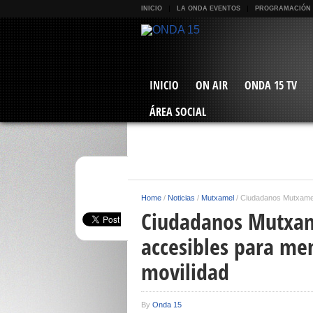
INICIO
LA ONDA EVENTOS
PROGRAMACIÓN
INICIO
ON AIR
ONDA 15 TV
ÁREA SOCIAL
Home
/
Noticias
/
Mutxamel
/
Ciudadanos Mutxamel 
Ciudadanos Mutxame
accesibles para me
movilidad
By
Onda 15