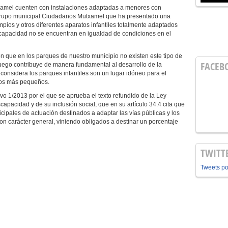
txamel cuenten con instalaciones adaptadas a menores con
 grupo municipal Ciudadanos Mutxamel que ha presentado una
pios y otros diferentes aparatos infantiles totalmente adaptados
scapacidad no se encuentran en igualdad de condiciones en el
 que en los parques de nuestro municipio no existen este tipo de
FACEB
 juego contribuye de manera fundamental al desarrollo de la
 considera los parques infantiles son un lugar idóneo para el
e los más pequeños.
vo 1/2013 por el que se aprueba el texto refundido de la Ley
apacidad y de su inclusión social, que en su artículo 34.4 cita que
ipales de actuación destinados a adaptar las vías públicas y los
n carácter general, viniendo obligados a destinar un porcentaje
TWITT
Tweets p