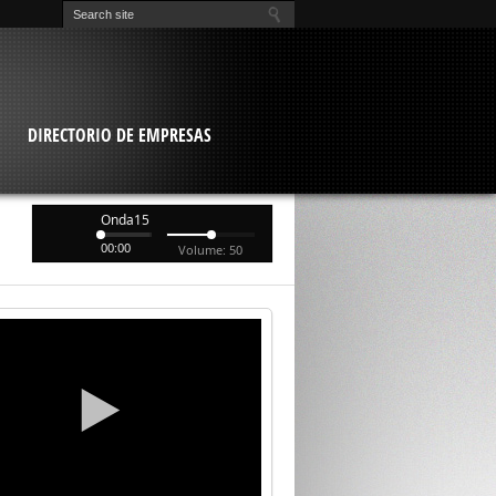
O
DIRECTORIO DE EMPRESAS
Onda15
00:00
Volume: 50