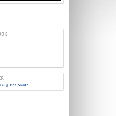
OOK
ER
or el @Onda15Radio.