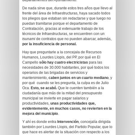
departamentos del Ayuntamiento.
De nada sirve que, durante estos tres años que llevo al
frente del área de Infraestructuras, haya sacado todos
los pliegos que estaban sin redactarse y que luego no
puedan tramitarse porque el departamento de
Contratación, gracias al extenuante trabajo de los
técnicos de Infraestructuras, se encuentren con un
tsunami
de contratos que no pueden abarcar, además,
por la insuficiencia de personal.
Hay que preguntarle a la concejala de Recursos
Humanos, Lourdes Llopis, del PP, por qué en El
Campello
sólo hay cuatro electricistas
para las
necesidades de 30.000 habitantes, por qué todos los
operarios de las brigadas de servicios y
mantenimiento,
caben
juntos
en un cuarto
mediano
, y
por qué cuando se les pregunta, la culpa es de Julio
Oca.
Esto, se acabó.
Que le cuenten también a la
ciudadanía que más de la mitad del presupuesto
municipal se invierte en pagar salarios y
productividades,
unas productividades
que,
evidentemente,
en muchos casos,
no revierten en la
mejora del municipio
.
Y ahí es donde entra
Intervención
, concejalía dirigida
también por Lourdes Llopis, del Partido Popular, que lo
que hace es alertar de la situación con respecto a los