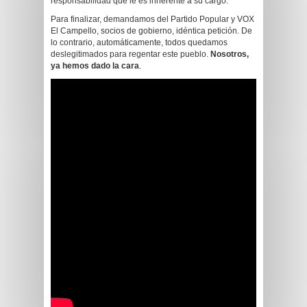
responsabilidad que le es inherente a su cargo.
Para finalizar, demandamos del Partido Popular y VOX
El Campello, socios de gobierno, idéntica petición. De
lo contrario, automáticamente, todos quedamos
deslegitimados para regentar este pueblo.
Nosotros,
ya hemos dado la cara
.