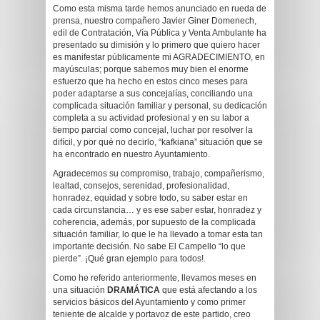
Como esta misma tarde hemos anunciado en rueda de
prensa, nuestro compañero Javier Giner Domenech,
edil de Contratación, Vía Pública y Venta Ambulante ha
presentado su dimisión y lo primero que quiero hacer
es manifestar públicamente mi AGRADECIMIENTO, en
mayúsculas; porque sabemos muy bien el enorme
esfuerzo que ha hecho en estos cinco meses para
poder adaptarse a sus concejalías, conciliando una
complicada situación familiar y personal, su dedicación
completa a su actividad profesional y en su labor a
tiempo parcial como concejal, luchar por resolver la
difícil, y por qué no decirlo, “kafkiana” situación que se
ha encontrado en nuestro Ayuntamiento.
Agradecemos su compromiso, trabajo, compañerismo,
lealtad, consejos, serenidad, profesionalidad,
honradez, equidad y sobre todo, su saber estar en
cada circunstancia… y es ese saber estar, honradez y
coherencia, además, por supuesto de la complicada
situación familiar, lo que le ha llevado a tomar esta tan
importante decisión. No sabe El Campello “lo que
pierde”. ¡Qué gran ejemplo para todos!.
Como he referido anteriormente, llevamos meses en
una situación
DRAMÁTICA
que está afectando a los
servicios básicos del Ayuntamiento y como primer
teniente de alcalde y portavoz de este partido, creo