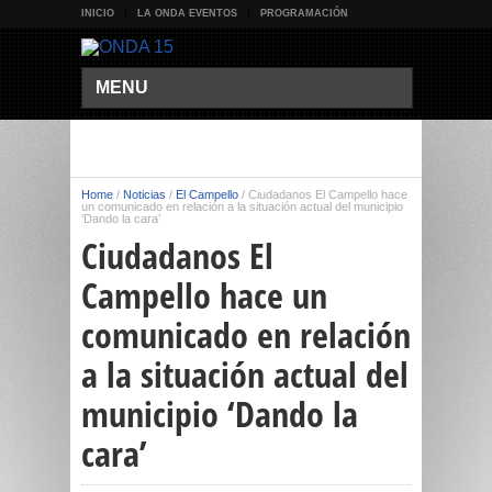
INICIO
LA ONDA EVENTOS
PROGRAMACIÓN
MENU
Home
/
Noticias
/
El Campello
/
Ciudadanos El Campello hace
un comunicado en relación a la situación actual del municipio
‘Dando la cara’
Ciudadanos El
Campello hace un
comunicado en relación
a la situación actual del
municipio ‘Dando la
cara’