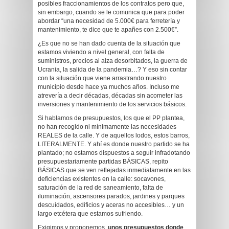
posibles fraccionamientos de los contratos pero que,
sin embargo, cuando se le comunica que para poder
abordar “una necesidad de 5.000€ para ferretería y
mantenimiento, te dice que te apañes con 2.500€”.
¿Es que no se han dado cuenta de la situación que
estamos viviendo a nivel general, con falta de
suministros, precios al alza desorbitados, la guerra de
Ucrania, la salida de la pandemia…? Y eso sin contar
con la situación que viene arrastrando nuestro
municipio desde hace ya muchos años. Incluso me
atrevería a decir décadas, décadas sin acometer las
inversiones y mantenimiento de los servicios básicos.
Si hablamos de presupuestos, los que el PP plantea,
no han recogido ni mínimamente las necesidades
REALES de la calle. Y de aquellos lodos, estos barros,
LITERALMENTE. Y ahí es donde nuestro partido se ha
plantado; no estamos dispuestos a seguir infradotando
presupuestariamente partidas BÁSICAS, repito
BÁSICAS que se ven reflejadas inmediatamente en las
deficiencias existentes en la calle: socavones,
saturación de la red de saneamiento, falta de
iluminación, ascensores parados, jardines y parques
descuidados, edificios y aceras no accesibles… y un
largo etcétera que estamos sufriendo.
Exigimos y proponemos,
unos presupuestos donde