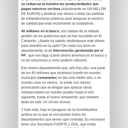
se reduzcan al máximo las productividades que
pagan nuestros vecinos
(actualmente en UN MILLON
DE EUROS) y destinar ese dinero a dotar las partidas
de Infraestructuras públicas para asegurar el servicio
de calidad que está reclamando la ciudadanía.
40 millones en el banco
, nos hablan de la nefasta
gestión de los gobiernos que se han sucedido en El
Campello. ¿Nadie ha sabido desbloquear este dinero
para invertirlo en la calle? De nada nos sirve un
departamento, el de
Intervención, gestionado por el
PP
, que nos diga cuánto dinero tenemos en el banco y
no de soluciones a cómo poderlo utilizarlo.
Ese mismo departamento que, año tras año, esa parte
de los 40 millones que podemos invertir en nuestro
municipio (
remanente
) en tan sólo medio año, o en
nuestro caso en menos, lo emite con retraso
provocando que se tengan que aplazar obras
indispensables en nuestro pueblo hasta el año
siguiente, hasta el nuevo remanente, que siempre
tarda en salir. Un círculo vicioso.
Y todo esto, bajo el paraguas de la incertidumbre
jurídica en la que se encuentran todos los
departamentos que tienen que contratar. Es necesario
tener una Secretaría FUERTE y ÁGIL, que emita