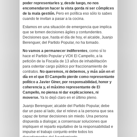
poder representarles y, desde luego, no nos
encomendaron hacer la vista gorda ni ser cómplices
de la mala gestión.
Pero en política eso sólo lo sabes
cuando te invitan a pasar a la cocina.
Estamos en una situación de emergencia que implica
que se tomen decisiones ágiles y contundentes.
Decisiones que, hasta el día de hoy, el alcalde, Juanjo
Berenguer, del Partido Popular, no ha tomado.
No vamos a permanecer indiferentes
, como sí lo
hace el Partido Popular y VOX El Campello, a la
petición de la Fiscalía de 13 años de inhabilitación
para ostentar cargo público por fraccionamiento de
contratos.
No queremos, ni debemos, y más aún en el
día en el que El Campello pierde como representante
político a Javier Giner, por responsabilidad, honor y
coherencia y
,
el máximo representante de El
Campello, no piensa ni dar explicaciones
,
ni
moverse.
Ya lo dejó claro en el último pleno.
Juanjo Berenguer, alcalde del Partido Popular, debe
dar un paso al lado, dar el relevo a la persona que sea
capaz de tomar decisiones sin miedo. Una persona
dispuesta a dialogar, a consensuar soluciones que
impliquen el reparto equitativo de la responsabilidad e
impulse el trabajo conjunto entre todos los