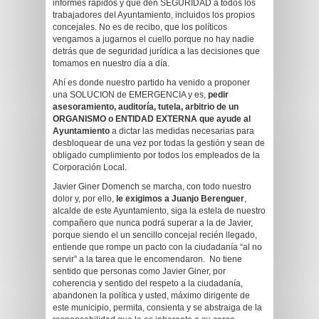
informes rápidos y que den SEGURIDAD a todos los
trabajadores del Ayuntamiento, incluidos los propios
concejales. No es de recibo, que los políticos
vengamos a jugarnos el cuello porque no hay nadie
detrás que de seguridad jurídica a las decisiones que
tomamos en nuestro día a día.
Ahí es donde nuestro partido ha venido a proponer
una SOLUCION de EMERGENCIA y es,
pedir
asesoramiento, auditoría, tutela, arbitrio de un
ORGANISMO o ENTIDAD EXTERNA que ayude al
Ayuntamiento
a dictar las medidas necesarias para
desbloquear de una vez por todas la gestión y sean de
obligado cumplimiento por todos los empleados de la
Corporación Local.
Javier Giner Domench se marcha, con todo nuestro
dolor y, por ello,
le exigimos a Juanjo Berenguer
,
alcalde de este Ayuntamiento, siga la estela de nuestro
compañero que nunca podrá superar a la de Javier,
porque siendo el un sencillo concejal recién llegado,
entiende que rompe un pacto con la ciudadanía “al no
servir” a la tarea que le encomendaron. No tiene
sentido que personas como Javier Giner, por
coherencia y sentido del respeto a la ciudadanía,
abandonen la política y usted, máximo dirigente de
este municipio, permita, consienta y se abstraiga de la