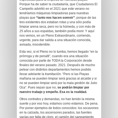
Porque ha de saber la ciudadanía, que Ciudadanos El
Campello advirtió en el 2021 que este verano no
tendríamos máquinas limpiadoras para nuestras
playas que
“tanto nos hacen sonreir”
, porque de las
tres existentes dos estaban rotas y una sólo podía
limpiar arena seca, pero no la húmeda, y con más de
25 años a sus espaldas, también podía morir. Y aquí
nos vemos, en un Pleno Extraordinario, corriendo,
urgente, para dar salida a una situación conocida,
avisada, insostenible.
Esta vez, si el Pleno no lo tumba, hemos llegado “en la
prórroga y de penalti”, cuando era una situación
conocida por parte de TODA la Corporación desde
finales del verano pasado. 2021. Después de mucho
pelear con distintos departamentos hemos podido
llevar adelante la tramitación. “Pero si las Playas
mañana se pueden limpiar será gracias al alcalde y si
no se pueden limpiar será por la mala gestión de Julio
Oca”. Pues sepan que no;
se podrán limpiar por
nuestro
trabajo y
empeño. Esa es la realidad.
Otros contratos y demandas, no han tenido la misma
suerte y por eso hoy, estamos como estamos. De pena.
Por poner ejemplos de todos conocidos: los socavones
en la calzada, los ascensores parados, las fuentes
vacías por falta de cloro, el camión del saneamiento