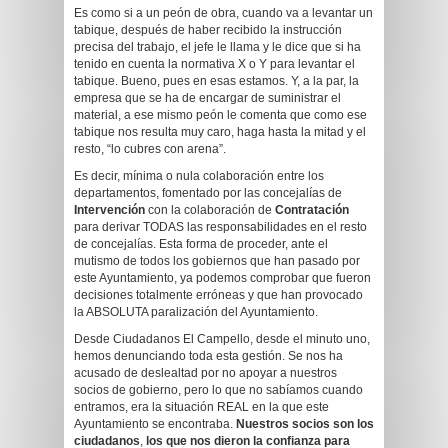
Es como si a un peón de obra, cuando va a levantar un
tabique, después de haber recibido la instrucción
precisa del trabajo, el jefe le llama y le dice que si ha
tenido en cuenta la normativa X o Y para levantar el
tabique. Bueno, pues en esas estamos. Y, a la par, la
empresa que se ha de encargar de suministrar el
material, a ese mismo peón le comenta que como ese
tabique nos resulta muy caro, haga hasta la mitad y el
resto, “lo cubres con arena”.
Es decir, mínima o nula colaboración entre los
departamentos, fomentado por las concejalías de
Intervención
con la colaboración de
Contratación
para derivar TODAS las responsabilidades en el resto
de concejalías. Esta forma de proceder, ante el
mutismo de todos los gobiernos que han pasado por
este Ayuntamiento, ya podemos comprobar que fueron
decisiones totalmente erróneas y que han provocado
la ABSOLUTA paralización del Ayuntamiento.
Desde Ciudadanos El Campello, desde el minuto uno,
hemos denunciando toda esta gestión. Se nos ha
acusado de deslealtad por no apoyar a nuestros
socios de gobierno, pero lo que no sabíamos cuando
entramos, era la situación REAL en la que este
Ayuntamiento se encontraba.
Nuestros socios son los
ciudadanos
,
los que nos dieron la confianza para