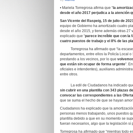
• Mariela Torregrosa afirma que “
la amortiza
desde el año 2017 perjudica a la atención 
San Vicente del Raspeig, 15 de julio de 202
equipo de Gobierno ha amortizado cuatro pla
desde el año 2015, y tiene además otras 27 v
explicado que “
parece increíble que con la 
cuatro puestos de trabajo y el 8% de las pl
Torregrosa ha afirmado que “la escasez d
departamentos, entre ellos la Policía Local o 
prestando a los vecinos, por lo que
volvemos
que están sin ocupar de forma urgente
”. E
oficiales e intendentes), auxiliares administr
entre otros.
La edil de Ciudadanos ha indicado que
sin cubrir en una plantilla con 343 plazas de
convocar las correspondientes a las Ofert
que se suma el hecho de que se hayan amorti
Ciudadanos ha explicado que la amortización
personas menos trabajando, unos puestos q
plantilla debido a que en su momento se sup
fueran necesarios, algo que la legislación sí 
Torregrosa ha afirmado que “mientras todo est