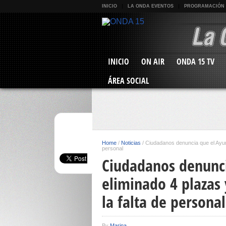
INICIO
LA ONDA EVENTOS
PROGRAMACIÓN
INICIO
ON AIR
ONDA 15 TV
ÁREA SOCIAL
Home
/
Noticias
/
Ciudadanos denuncia que el Ayunt
personal
Ciudadanos denunc
eliminado 4 plazas 
la falta de personal
By
Marina