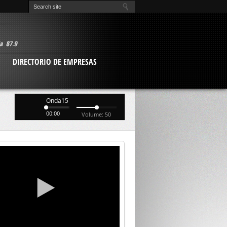
O
DIRECTORIO DE EMPRESAS
Onda15
00:00
Volume: 50