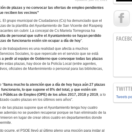
ción de plazas y no convocar las ofertas de empleo pendientes
que reciben los vecinos”
1
. El grupo municipal de Ciudadanos (Cs) ha denunciado que el
zas de la plantilla del Ayuntamiento de San Vicente del Raspeig
acantes sin cubrir. La concejal de Cs Mariela Torregrosa ha
falta de personal que sufre el Ayuntamiento se hayan perdido
FACEB
azas de funcionario estén sin ocupar a día de hoy
”.
e trabajadores es una realidad que afecta a muchos
Servicios Sociales, lo que repercute en el servicio que se está
 a pedir al equipo de Gobierno que convoque todas las plazas
ntre estas plazas, hay doce de la Policía Local (entre agentes,
ativos, oficiales de Mantenimiento o personal para las bibliotecas,
 “
llama mucho la atención que a día de hoy haya aún 27 plazas
TWITT
 funcionario, lo que supone el 8% del total, y que estén sin
as Públicas de Empleo (OPE) de los años 2017, 2018 y 2019
, a lo
Tweets p
zado cuatro plazas en los últimos seis años”.
 de las plazas supone que el Ayuntamiento tenga hoy cuatro
ue además no se pueden recuperar porque se han eliminado de la
rimieron en lugar de crear otros cuatro en departamentos donde
permite.
o ocurre, el PSOE llevó al último pleno una moción para instar al