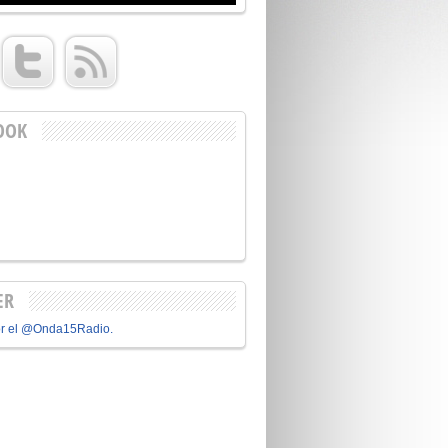
OOK
ER
or el @Onda15Radio.