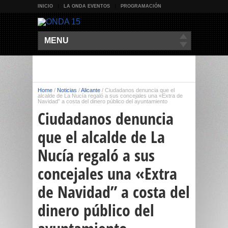
INICIO
LA ONDA EVENTOS
PROGRAMACIÓN
MENU
Home
/
Noticias
/
Alicante
/
Ciudadanos denuncia que el
alcalde de La Nucía regaló a sus concejales una «Extra de
Navidad” a costa del dinero público del ayuntamiento
Ciudadanos denuncia
que el alcalde de La
Nucía regaló a sus
concejales una «Extra
de Navidad” a costa del
dinero público del