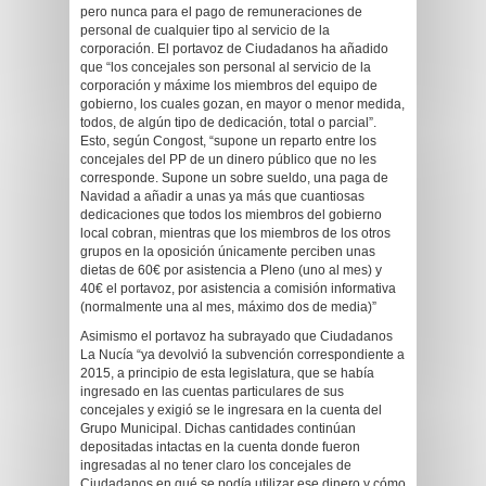
pero nunca para el pago de remuneraciones de
personal de cualquier tipo al servicio de la
corporación. El portavoz de Ciudadanos ha añadido
que “los concejales son personal al servicio de la
corporación y máxime los miembros del equipo de
gobierno, los cuales gozan, en mayor o menor medida,
todos, de algún tipo de dedicación, total o parcial”.
Esto, según Congost, “supone un reparto entre los
concejales del PP de un dinero público que no les
corresponde. Supone un sobre sueldo, una paga de
Navidad a añadir a unas ya más que cuantiosas
dedicaciones que todos los miembros del gobierno
local cobran, mientras que los miembros de los otros
grupos en la oposición únicamente perciben unas
dietas de 60€ por asistencia a Pleno (uno al mes) y
40€ el portavoz, por asistencia a comisión informativa
(normalmente una al mes, máximo dos de media)”
Asimismo el portavoz ha subrayado que Ciudadanos
La Nucía “ya devolvió la subvención correspondiente a
2015, a principio de esta legislatura, que se había
ingresado en las cuentas particulares de sus
concejales y exigió se le ingresara en la cuenta del
Grupo Municipal. Dichas cantidades continúan
depositadas intactas en la cuenta donde fueron
ingresadas al no tener claro los concejales de
Ciudadanos en qué se podía utilizar ese dinero y cómo