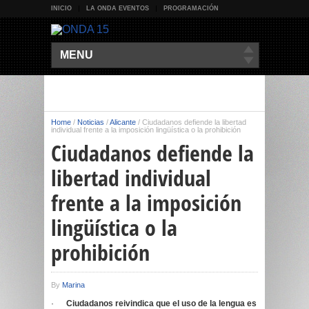
INICIO
LA ONDA EVENTOS
PROGRAMACIÓN
MENU
Home
/
Noticias
/
Alicante
/
Ciudadanos defiende la libertad
individual frente a la imposición lingüística o la prohibición
Ciudadanos defiende la
libertad individual
frente a la imposición
lingüística o la
prohibición
By
Marina
·
Ciudadanos reivindica que el uso de la lengua es