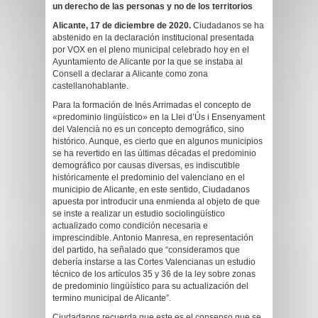
un derecho de las personas y no de los territorios
Alicante, 17 de diciembre de 2020.
Ciudadanos se ha
abstenido en la declaración institucional presentada
por VOX en el pleno municipal celebrado hoy en el
Ayuntamiento de Alicante por la que se instaba al
Consell a declarar a Alicante como zona
castellanohablante.
Para la formación de Inés Arrimadas el concepto de
«predominio lingüístico» en la Llei d’Ús i Ensenyament
del Valencià no es un concepto demográfico, sino
histórico. Aunque, es cierto que en algunos municipios
se ha revertido en las últimas décadas el predominio
demográfico por causas diversas, es indiscutible
históricamente el predominio del valenciano en el
municipio de Alicante, en este sentido, Ciudadanos
apuesta por introducir una enmienda al objeto de que
se inste a realizar un estudio sociolingüístico
actualizado como condición necesaria e
imprescindible. Antonio Manresa, en representación
del partido, ha señalado que “consideramos que
debería instarse a las Cortes Valencianas un estudio
técnico de los artículos 35 y 36 de la ley sobre zonas
de predominio lingüístico para su actualización del
termino municipal de Alicante”.
Ciudadanos recuerda que este es el consenso que se