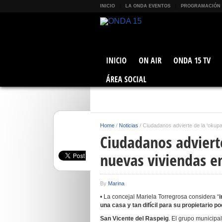
INICIO
LA ONDA EVENTOS
PROGRAMACIÓN
INICIO
ON AIR
ONDA 15 TV
ÁREA SOCIAL
Home
/
Noticias
/
Ciudadanos advierte de la ‘okupa
Ciudadanos advierte
nuevas viviendas e
By
Marina
• La concejal Mariela Torregrosa considera “
i
una casa y tan difícil para su propietario p
San Vicente del Raspeig
. El grupo municip