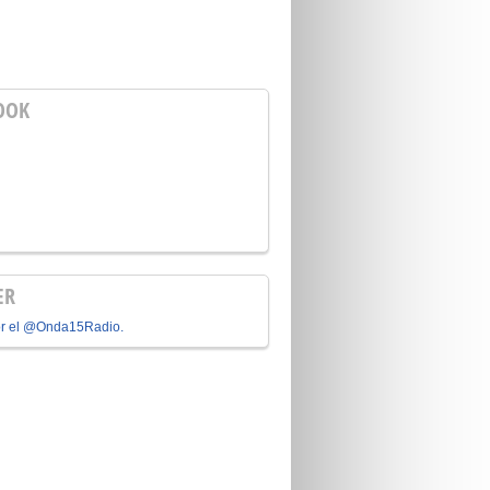
OOK
ER
or el @Onda15Radio.