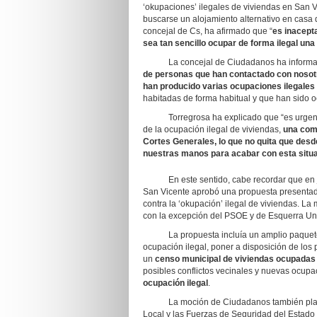
‘okupaciones’ ilegales de viviendas en San Vi
buscarse un alojamiento alternativo en casa d
concejal de Cs, ha afirmado que “
es inacept
sea tan sencillo ocupar de forma ilegal una 
La concejal de Ciudadanos ha informad
de personas que han contactado con nosotro
han producido varias ocupaciones ilegales
habitadas de forma habitual y que han sido o
Torregrosa ha explicado que “es urgente 
de la ocupación ilegal de viviendas,
una com
Cortes Generales, lo que no quita que des
nuestras manos para acabar con esta situac
En este sentido, cabe recordar que en jul
San Vicente aprobó una propuesta presentad
contra la ‘okupación’ ilegal de viviendas. La
con la excepción del PSOE y de Esquerra Un
La propuesta incluía un amplio paquete 
ocupación ilegal, poner a disposición de los 
un
censo municipal de viviendas ocupadas
posibles conflictos vecinales y nuevas ocupa
ocupación ilegal
.
La moción de Ciudadanos también planteab
Local y las Fuerzas de Seguridad del Estado