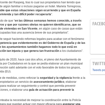
cente del Raspeig, tras lo cual sus propietarios han tenido que
e algún familiar o incluso pagarse un hotel. Mariela Torregrosa,
able que estas situaciones sigan ocurriendo y que en España
vivienda y tan difícil poder recuperarla
”.
o de que “
en las últimas semanas hemos conocido, a través
FACEB
s y que por razones obvias no quieren identificarse, que se
 de viviendas en San Vicente
, en algún caso de casas que están
cupadas tras una ausencia breve de sus propietarios”.
seguir haciendo reformas legales para acabar con el fenómeno
petencia que evidentemente es del Gobierno de España y de las
de los ayuntamientos también hagamos todo lo que está en
ión tan injusta y que genera tan frustración
a los ciudadanos”.
io de 2020, hace casi dos años, el pleno del Ayuntamiento de
TWITT
a por Ciudadanos en la que se pedía elaborar un plan municipal
 moción salió adelante con el voto favorable de todos los grupos,
Tweets p
ida (EU).
de medidas, como reforzar la
seguridad y la vigilancia
frente a la
propietarios un servicio de
asesoramiento jurídico
, elaborar
para realizar un seguimiento y control que permita prevenir
ciones, o elaborar una
guía de actuación para prevenir la
a la necesidad de mejorar la coordinación entre la Policía
 para que puedan actuar con mayor eficacia para
asegurar una