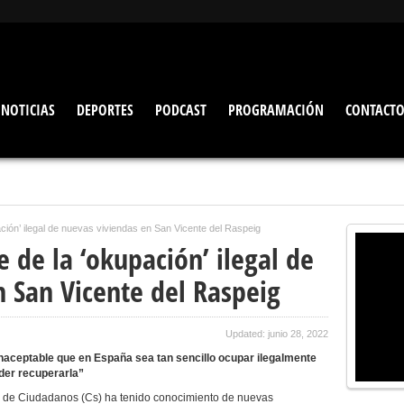
NOTICIAS
DEPORTES
PODCAST
PROGRAMACIÓN
CONTACT
ción’ ilegal de nuevas viviendas en San Vicente del Raspeig
 de la ‘okupación’ ilegal de
n San Vicente del Raspeig
Updated: junio 28, 2022
naceptable que en España sea tan sencillo ocupar ilegalmente
oder recuperarla”
al de Ciudadanos (Cs) ha tenido conocimiento de nuevas