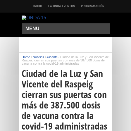
INICIO
LA ONDA EVENTOS
PROGRAMACIÓN
MENU
Home
/
Noticias
/
Alicante
/
Ciudad de la Luz y San Vicente del
Raspeig cierran sus puertas con más de 387.500 dosis de
vacuna contra la covid-19 administradas
Ciudad de la Luz y San
Vicente del Raspeig
cierran sus puertas con
más de 387.500 dosis
de vacuna contra la
covid-19 administradas