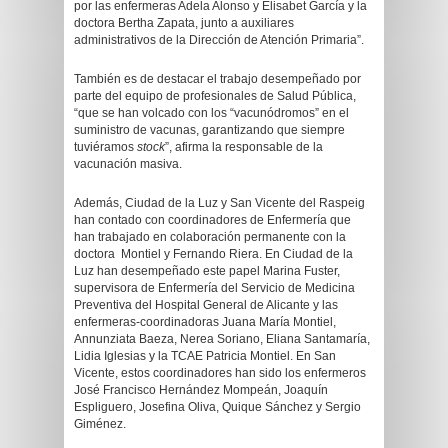
por las enfermeras Adela Alonso y Elisabet García y la
doctora Bertha Zapata, junto a auxiliares
administrativos de la Dirección de Atención Primaria”.
También es de destacar el trabajo desempeñado por
parte del equipo de profesionales de Salud Pública,
“que se han volcado con los “vacunódromos” en el
suministro de vacunas, garantizando que siempre
tuviéramos
stock
”, afirma la responsable de la
vacunación masiva.
Además, Ciudad de la Luz y San Vicente del Raspeig
han contado con coordinadores de Enfermería que
han trabajado en colaboración permanente con la
doctora Montiel y Fernando Riera. En Ciudad de la
Luz han desempeñado este papel Marina Fuster,
supervisora de Enfermería del Servicio de Medicina
Preventiva del Hospital General de Alicante y las
enfermeras-coordinadoras Juana María Montiel,
Annunziata Baeza, Nerea Soriano, Eliana Santamaría,
Lidia Iglesias y la TCAE Patricia Montiel. En San
Vicente, estos coordinadores han sido los enfermeros
José Francisco Hernández Mompeán, Joaquín
Espliguero, Josefina Oliva, Quique Sánchez y Sergio
Giménez.