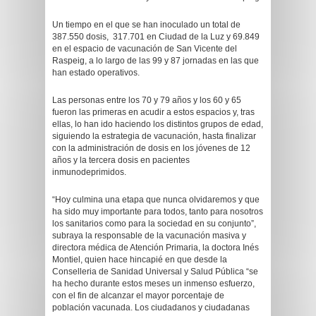
Un tiempo en el que se han inoculado un total de
387.550 dosis, 317.701 en Ciudad de la Luz y 69.849
en el espacio de vacunación de San Vicente del
Raspeig, a lo largo de las 99 y 87 jornadas en las que
han estado operativos.
Las personas entre los 70 y 79 años y los 60 y 65
fueron las primeras en acudir a estos espacios y, tras
ellas, lo han ido haciendo los distintos grupos de edad,
siguiendo la estrategia de vacunación, hasta finalizar
con la administración de dosis en los jóvenes de 12
años y la tercera dosis en pacientes
inmunodeprimidos.
“Hoy culmina una etapa que nunca olvidaremos y que
ha sido muy importante para todos, tanto para nosotros
los sanitarios como para la sociedad en su conjunto”,
subraya la responsable de la vacunación masiva y
directora médica de Atención Primaria, la doctora Inés
Montiel, quien hace hincapié en que desde la
Conselleria de Sanidad Universal y Salud Pública “se
ha hecho durante estos meses un inmenso esfuerzo,
con el fin de alcanzar el mayor porcentaje de
población vacunada. Los ciudadanos y ciudadanas