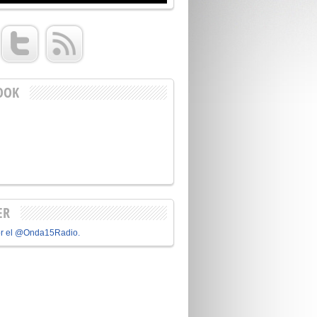
OOK
ER
or el @Onda15Radio.