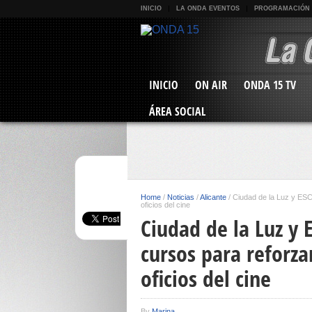
INICIO
LA ONDA EVENTOS
PROGRAMACIÓN
INICIO
ON AIR
ONDA 15 TV
ÁREA SOCIAL
Home
/
Noticias
/
Alicante
/
Ciudad de la Luz y ESC
oficios del cine
Ciudad de la Luz y 
cursos para reforza
oficios del cine
By
Marina