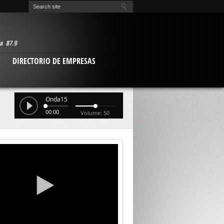
O
DIRECTORIO DE EMPRESAS
Onda15
00:00
Volume: 50