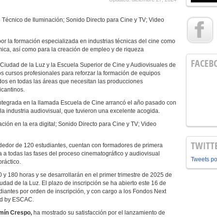
 Técnico de Iluminación; Sonido Directo para Cine y TV; Video
or la formación especializada en industrias técnicas del cine como
mica, así como para la creación de empleo y de riqueza
FACEB
Ciudad de la Luz y la Escuela Superior de Cine y Audiovisuales de
cursos profesionales para reforzar la formación de equipos
dos en todas las áreas que necesitan las producciones
icantinos.
ntegrada en la llamada Escuela de Cine arrancó el año pasado con
la industria audiovisual, que tuvieron una excelente acogida.
ción en la era digital; Sonido Directo para Cine y TV; Video
TWITT
rededor de 120 estudiantes, cuentan con formadores de primera
a a todas las fases del proceso cinematográfico y audiovisual
Tweets p
ráctico.
 y 180 horas y se desarrollarán en el primer trimestre de 2025 de
dad de la Luz. El plazo de inscripción se ha abierto este 16 de
udiantes por orden de inscripción, y con cargo a los Fondos Next
rd by ESCAC.
ermín Crespo,
ha mostrado su satisfacción por el lanzamiento de