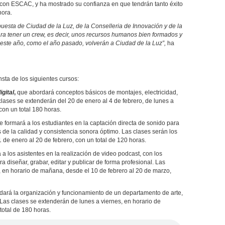
con ESCAC, y ha mostrado su confianza en que tendrán tanto éxito
hora.
apuesta de Ciudad de la Luz, de la Conselleria de Innovación y de la
ra tener un crew, es decir, unos recursos humanos bien formados y
 este año, como el año pasado, volverán a Ciudad de la Luz”,
ha
sta de los siguientes cursos:
igital
,
que abordará conceptos básicos de montajes, electricidad,
 clases se extenderán del 20 de enero al 4 de febrero, de lunes a
con un total 180 horas.
ue formará a los estudiantes en la captación directa de sonido para
 de la calidad y consistencia sonora óptimo. Las clases serán los
 de enero al 20 de febrero, con un total de 120 horas.
 a los asistentes en la realización de video podcast, con los
a diseñar, grabar, editar y publicar de forma profesional. Las
s, en horario de mañana, desde el 10 de febrero al 20 de marzo,
ará la organización y funcionamiento de un departamento de arte,
 Las clases se extenderán de lunes a viernes, en horario de
total de 180 horas.