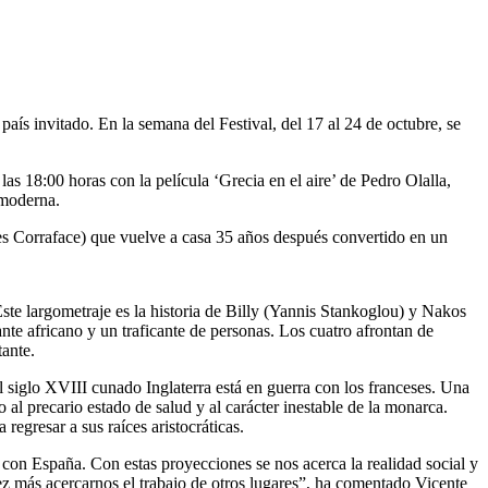
aís invitado. En la semana del Festival, del 17 al 24 de octubre, se
 las 18:00 horas con la película ‘Grecia en el aire’ de Pedro Olalla,
 moderna.
ges Corraface) que vuelve a casa 35 años después convertido en un
Este largometraje es la historia de Billy (Yannis Stankoglou) y Nakos
te africano y un traficante de personas. Los cuatro afrontan de
tante.
el siglo XVIII cunado Inglaterra está en guerra con los franceses. Una
al precario estado de salud y al carácter inestable de la monarca.
egresar a sus raíces aristocráticas.
 con España. Con estas proyecciones se nos acerca la realidad social y
vez más acercarnos el trabajo de otros lugares”, ha comentado Vicente