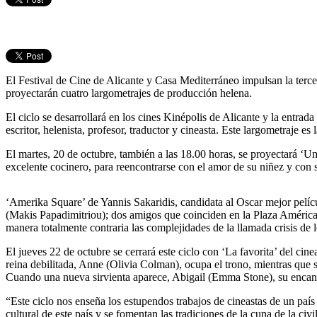
El Festival de Cine de Alicante y Casa Mediterráneo impulsan la terce
proyectarán cuatro largometrajes de producción helena.
El ciclo se desarrollará en los cines Kinépolis de Alicante y la entrada
escritor, helenista, profesor, traductor y cineasta. Este largometraje 
El martes, 20 de octubre, también a las 18.00 horas, se proyectará ‘U
excelente cocinero, para reencontrarse con el amor de su niñez y con s
‘Amerika Square’ de Yannis Sakaridis, candidata al Oscar mejor películ
(Makis Papadimitriou); dos amigos que coinciden en la Plaza América d
manera totalmente contraria las complejidades de la llamada crisis de 
El jueves 22 de octubre se cerrará este ciclo con ‘La favorita’ del cin
reina debilitada, Anne (Olivia Colman), ocupa el trono, mientras que s
Cuando una nueva sirvienta aparece, Abigail (Emma Stone), su encanto 
“Este ciclo nos enseña los estupendos trabajos de cineastas de un paí
cultural de este país y se fomentan las tradiciones de la cuna de la c