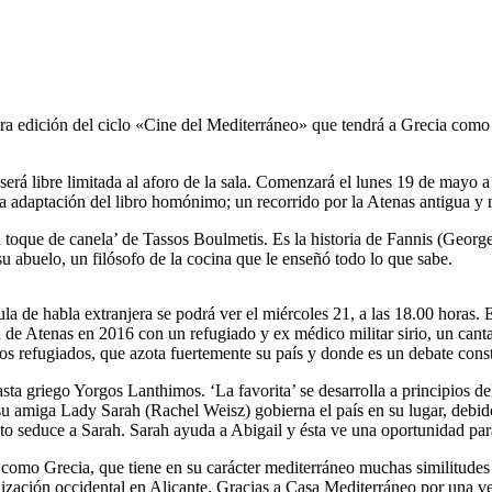
ra edición del ciclo «Cine del Mediterráneo» que tendrá a Grecia como p
 será libre limitada al aforo de la sala. Comenzará el lunes 19 de mayo a
es la adaptación del libro homónimo; un recorrido por la Atenas antigua y
n toque de canela’ de Tassos Boulmetis. Es la historia de Fannis (Geor
u abuelo, un filósofo de la cocina que le enseñó todo lo que sabe.
a de habla extranjera se podrá ver el miércoles 21, a las 18.00 horas. 
e Atenas en 2016 con un refugiado y ex médico militar sirio, un cantan
los refugiados, que azota fuertemente su país y donde es un debate cons
easta griego Yorgos Lanthimos. ‘La favorita’ se desarrolla a principios d
u amiga Lady Sarah (Rachel Weisz) gobierna el país en su lugar, debido 
seduce a Sarah. Sarah ayuda a Abigail y ésta ve una oportunidad para r
s como Grecia, que tiene en su carácter mediterráneo muchas similitudes
ivilización occidental en Alicante. Gracias a Casa Mediterráneo por una 