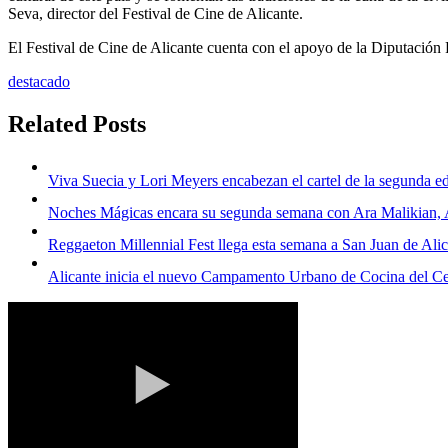
Seva, director del Festival de Cine de Alicante.
El Festival de Cine de Alicante cuenta con el apoyo de la Diputación
destacado
Related Posts
Viva Suecia y Lori Meyers encabezan el cartel de la segunda ed
Noches Mágicas encara su segunda semana con Ara Malikian, An
Reggaeton Millennial Fest llega esta semana a San Juan de Ali
Alicante inicia el nuevo Campamento Urbano de Cocina del Ce