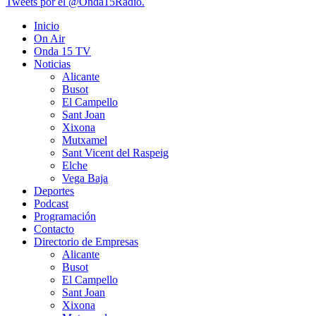
Tweets por el @Onda15Radio.
Inicio
On Air
Onda 15 TV
Noticias
Alicante
Busot
El Campello
Sant Joan
Xixona
Mutxamel
Sant Vicent del Raspeig
Elche
Vega Baja
Deportes
Podcast
Programación
Contacto
Directorio de Empresas
Alicante
Busot
El Campello
Sant Joan
Xixona