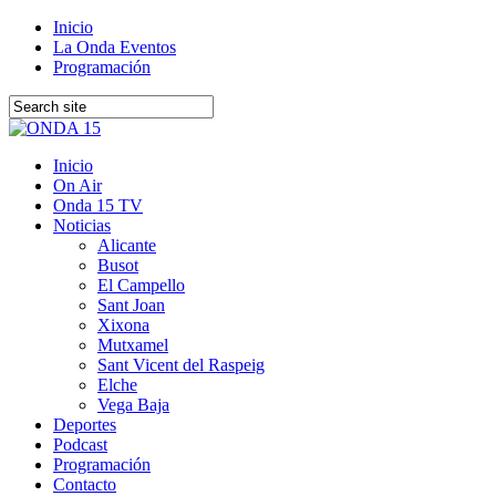
Inicio
La Onda Eventos
Programación
Inicio
On Air
Onda 15 TV
Noticias
Alicante
Busot
El Campello
Sant Joan
Xixona
Mutxamel
Sant Vicent del Raspeig
Elche
Vega Baja
Deportes
Podcast
Programación
Contacto