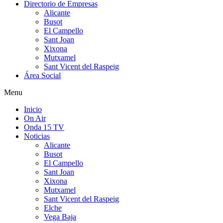
Directorio de Empresas
Alicante
Busot
El Campello
Sant Joan
Xixona
Mutxamel
Sant Vicent del Raspeig
Área Social
Menu
Inicio
On Air
Onda 15 TV
Noticias
Alicante
Busot
El Campello
Sant Joan
Xixona
Mutxamel
Sant Vicent del Raspeig
Elche
Vega Baja