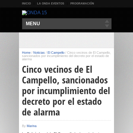
INICIO
LA ONDA EVENTOS
PROGRAMACIÓN
MENU
Home
/
Noticias
/
El Campello
/
Cinco vecinos de El Campello,
sancionados por incumplimiento del decreto por el estado de
alarma
Cinco vecinos de El
Campello, sancionados
por incumplimiento del
decreto por el estado
de alarma
By
Marina