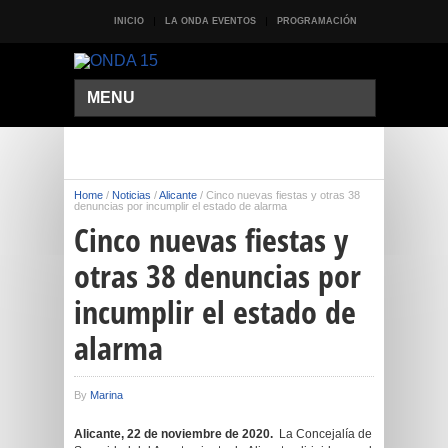
INICIO
LA ONDA EVENTOS
PROGRAMACIÓN
MENU
Home
/
Noticias
/
Alicante
/
Cinco nuevas fiestas y otras 38
denuncias por incumplir el estado de alarma
Cinco nuevas fiestas y
otras 38 denuncias por
incumplir el estado de
alarma
By
Marina
Alicante, 22 de noviembre de 2020.
La Concejalía de