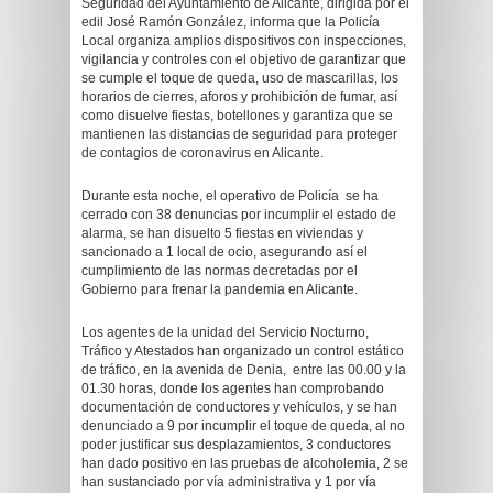
Seguridad del Ayuntamiento de Alicante, dirigida por el
edil José Ramón González, informa que la Policía
Local organiza amplios dispositivos con inspecciones,
vigilancia y controles con el objetivo de garantizar que
se cumple el toque de queda, uso de mascarillas, los
horarios de cierres, aforos y prohibición de fumar, así
como disuelve fiestas, botellones y garantiza que se
mantienen las distancias de seguridad para proteger
de contagios de coronavirus en Alicante.
Durante esta noche, el operativo de Policía se ha
cerrado con 38 denuncias por incumplir el estado de
alarma, se han disuelto 5 fiestas en viviendas y
sancionado a 1 local de ocio, asegurando así el
cumplimiento de las normas decretadas por el
Gobierno para frenar la pandemia en Alicante.
Los agentes de la unidad del Servicio Nocturno,
Tráfico y Atestados han organizado un control estático
de tráfico, en la avenida de Denia, entre las 00.00 y la
01.30 horas, donde los agentes han comprobando
documentación de conductores y vehículos, y se han
denunciado a 9 por incumplir el toque de queda, al no
poder justificar sus desplazamientos, 3 conductores
han dado positivo en las pruebas de alcoholemia, 2 se
han sustanciado por vía administrativa y 1 por vía