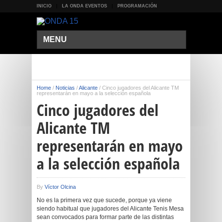
INICIO
LA ONDA EVENTOS
PROGRAMACIÓN
MENU
Home
/
Noticias
/
Alicante
/
Cinco jugadores del Alicante TM
representarán en mayo a la selección española
Cinco jugadores del
Alicante TM
representarán en mayo
a la selección española
By
Víctor Olcina
No es la primera vez que sucede, porque ya viene
siendo habitual que jugadores del Alicante Tenis Mesa
sean convocados para formar parte de las distintas