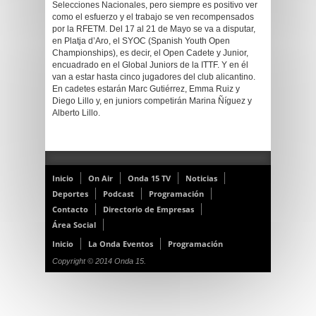
Selecciones Nacionales, pero siempre es positivo ver
como el esfuerzo y el trabajo se ven recompensados
por la RFETM. Del 17 al 21 de Mayo se va a disputar,
en Platja d’Aro, el SYOC (Spanish Youth Open
Championships), es decir, el Open Cadete y Junior,
encuadrado en el Global Juniors de la ITTF. Y en él
van a estar hasta cinco jugadores del club alicantino.
En cadetes estarán Marc Gutiérrez, Emma Ruiz y
Diego Lillo y, en juniors competirán Marina Ñíguez y
Alberto Lillo.
Inicio
On Air
Onda 15 TV
Noticias
Deportes
Podcast
Programación
Contacto
Directorio de Empresas
Área Social
Inicio
La Onda Eventos
Programación
Copyright © 2014 Onda 15.