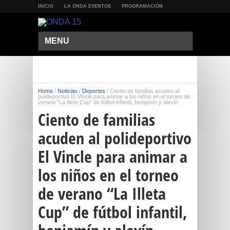
INICIO
LA ONDA EVENTOS
PROGRAMACIÓN
MENU
Home
/
Noticias
/
Deportes
/
Ciento de familias acuden al
polideportivo El Vincle para animar a los niños en el torneo de
verano “La Illeta Cup” de fútbol infantil, benjamín y alevín
Ciento de familias
acuden al polideportivo
El Vincle para animar a
los niños en el torneo
de verano “La Illeta
Cup” de fútbol infantil,