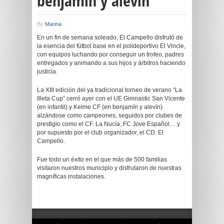
benjamín y alevín
By
Marina
En un fin de semana soleado, El Campello disfrutó de
la esencia del fútbol base en el polideportivo El Vincle,
con equipos luchando por conseguir un trofeo, padres
entregados y animando a sus hijos y árbitros haciendo
justicia.
La XIII edición del ya tradicional torneo de verano “La
Illeta Cup” cerró ayer con el UE Gimnastic San Vicente
(en infantil) y Kelme CF (en benjamín y alevín)
alzándose como campeones, seguidos por clubes de
prestigio como el CF. La Nucía, FC Jove Español… y
por supuesto por el club organizador, el CD. El
Campello.
Fue todo un éxito en el que más de 500 familias
visitaron nuestros municipio y disfrutaron de nuestras
magníficas instalaciones.