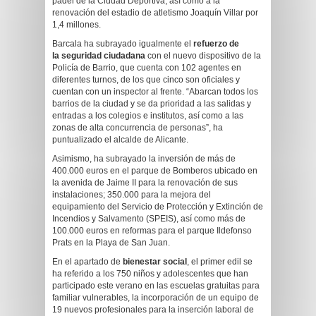
pádel de la Ciudad Deportiva, así como a la
renovación del estadio de atletismo Joaquín Villar por
1,4 millones.
Barcala ha subrayado igualmente el
refuerzo de
la
seguridad ciudadana
con el nuevo dispositivo de la
Policía de Barrio, que cuenta con 102 agentes en
diferentes turnos, de los que cinco son oficiales y
cuentan con un inspector al frente. “Abarcan todos los
barrios de la ciudad y se da prioridad a las salidas y
entradas a los colegios e institutos, así como a las
zonas de alta concurrencia de personas”, ha
puntualizado el alcalde de Alicante.
Asimismo, ha subrayado la inversión de más de
400.000 euros en el parque de Bomberos ubicado en
la avenida de Jaime II para la renovación de sus
instalaciones; 350.000 para la mejora del
equipamiento del Servicio de Protección y Extinción de
Incendios y Salvamento (SPEIS), así como más de
100.000 euros en reformas para el parque Ildefonso
Prats en la Playa de San Juan.
En el apartado de
bienestar social
, el primer edil se
ha referido a los 750 niños y adolescentes que han
participado este verano en las escuelas gratuitas para
familiar vulnerables, la incorporación de un equipo de
19 nuevos profesionales para la inserción laboral de