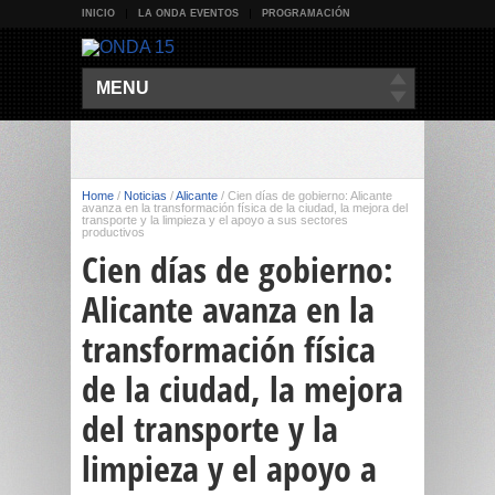
INICIO
LA ONDA EVENTOS
PROGRAMACIÓN
MENU
Home
/
Noticias
/
Alicante
/
Cien días de gobierno: Alicante
avanza en la transformación física de la ciudad, la mejora del
transporte y la limpieza y el apoyo a sus sectores
productivos
Cien días de gobierno:
Alicante avanza en la
transformación física
de la ciudad, la mejora
del transporte y la
limpieza y el apoyo a