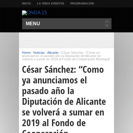
INICIO
LA ONDA EVENTOS
PROGRAMACIÓN
MENU
Home
/
Noticias
/
Alicante
/
César Sánchez: “Como ya
anunciamos el pasado año la Diputación de Alicante se
volverá a sumar en 2019 al Fondo de Cooperación Municipal”
César Sánchez: “Como
ya anunciamos el
pasado año la
Diputación de Alicante
se volverá a sumar en
2019 al Fondo de