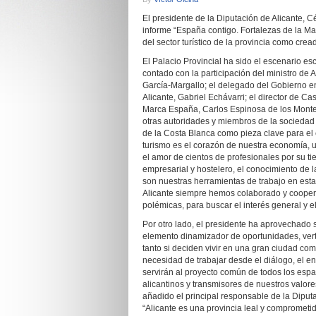
El presidente de la Diputación de Alicante, C
informe “España contigo. Fortalezas de la M
del sector turístico de la provincia como cre
El Palacio Provincial ha sido el escenario es
contado con la participación del ministro de
García-Margallo; el delegado del Gobierno e
Alicante, Gabriel Echávarri; el director de C
Marca España, Carlos Espinosa de los Monter
otras autoridades y miembros de la sociedad 
de la Costa Blanca como pieza clave para el 
turismo es el corazón de nuestra economía, un
el amor de cientos de profesionales por su t
empresarial y hostelero, el conocimiento de l
son nuestras herramientas de trabajo en esta
Alicante siempre hemos colaborado y coopera
polémicas, para buscar el interés general y el
Por otro lado, el presidente ha aprovechado 
elemento dinamizador de oportunidades, verteb
tanto si deciden vivir en una gran ciudad c
necesidad de trabajar desde el diálogo, el en
servirán al proyecto común de todos los espa
alicantinos y transmisores de nuestros valor
añadido el principal responsable de la Diputa
“Alicante es una provincia leal y compromet