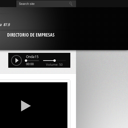
O
DIRECTORIO DE EMPRESAS
Onda15
00:00
Volume: 50