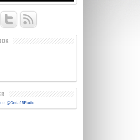
OOK
ER
or el @Onda15Radio.