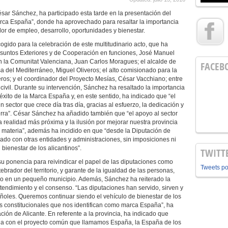
ésar Sánchez, ha participado esta tarde en la presentación del
arca España”, donde ha aprovechado para resaltar la importancia
ador de empleo, desarrollo, oportunidades y bienestar.
cogido para la celebración de este multitudinario acto, que ha
 Asuntos Exteriores y de Cooperación en funciones, José Manuel
n la Comunitat Valenciana, Juan Carlos Moragues; el alcalde de
FACEB
asa del Mediterráneo, Miguel Oliveros; el alto comisionado para la
os; y el coordinador del Proyecto Mesías, César Vacchiano; entre
civil. Durante su intervención, Sánchez ha resaltado la importancia
éxito de la Marca España y, en este sentido, ha indicado que “el
 sector que crece día tras día, gracias al esfuerzo, la dedicación y
ierra”. César Sánchez ha añadido también que “el apoyo al sector
a realidad más próxima y la ilusión por mejorar nuestra provincia
 materia”, además ha incidido en que “desde la Diputación de
do con otras entidades y administraciones, sin imposiciones ni
 bienestar de los alicantinos”.
TWITT
su ponencia para reivindicar el papel de las diputaciones como
Tweets p
rador del territorio, y garante de la igualdad de las personas,
omo en un pequeño municipio. Además, Sánchez ha reiterado la
tendimiento y el consenso. “Las diputaciones han servido, sirven y
ñoles. Queremos continuar siendo el vehículo de bienestar de los
es constitucionales que nos identifican como marca España”, ha
ción de Alicante. En referente a la provincia, ha indicado que
ida con el proyecto común que llamamos España, la España de los