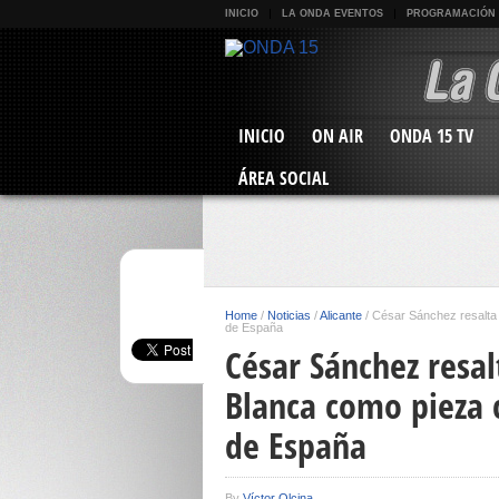
INICIO
LA ONDA EVENTOS
PROGRAMACIÓN
INICIO
ON AIR
ONDA 15 TV
ÁREA SOCIAL
Home
/
Noticias
/
Alicante
/
César Sánchez resalta l
de España
César Sánchez resal
Blanca como pieza c
de España
By
Víctor Olcina