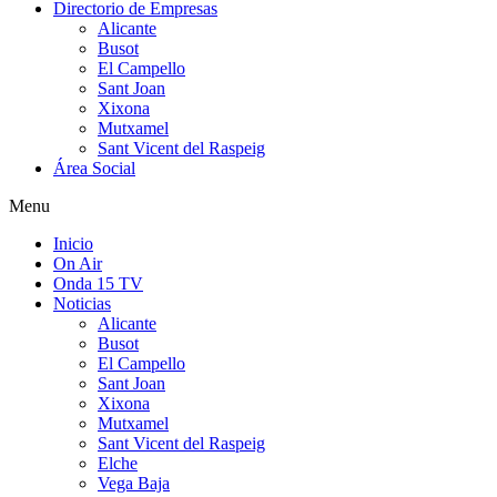
Directorio de Empresas
Alicante
Busot
El Campello
Sant Joan
Xixona
Mutxamel
Sant Vicent del Raspeig
Área Social
Menu
Inicio
On Air
Onda 15 TV
Noticias
Alicante
Busot
El Campello
Sant Joan
Xixona
Mutxamel
Sant Vicent del Raspeig
Elche
Vega Baja