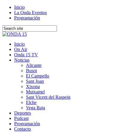
Inicio
La Onda Eventos
Programación
Inicio
On Air
Onda 15 TV
Noticias
Alicante
Busot
El Campello
Sant Joan
Xixona
Mutxamel
Sant Vicent del Raspeig
Elche
Vega Baja
Deportes
Podcast
Programación
Contacto