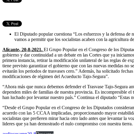
El Diputado popular cuestiona “Los esfuerzos y la defensa de nue
vamos a permitir que los socialistas acaben con la agricultura 
Alicante, 20-8-2021
.
El Grupo Popular en el Congreso de los Diputado
gobierno y dar continuidad a un debate en las Cortes que ya iniciam
primera instancia, retirar la modificación unilateral de las reglas de 
tiene previsto garantizar el gobierno que con las nuevas medidas no se
evitarán los periodos de trasvases cero.” Además, ha solicitado fecha
modificaciones de régimen del Acueducto Tajo-Segura”.
“Ahora más que nunca debemos defender el Trasvase Tajo-Segura ante 
dependen miles de familias de nuestra provincia. Es incompresible el t
han luchado por levantar nuestro país.” Continua el diputado “Estas 
“Desde el Grupo Popular en el Congreso de los Diputados consideramo
acuerdo con las 5 CCAA implicadas, proporcionando mayor estabilidad 
socialistas que prefieren mirar hacia otro lado antes que levantar la v
lideres que ya han demostrado el nulo compromiso con nuestra tierra. L
audiocesarnp20-8
Descarga