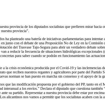
stra provincia de los diputados socialistas que prefieren mirar hacia ot
de nuestra provincia”.
s ha planteado una batería de iniciativas parlamentarias para intentar 
os en junio con el debate de una Proposición No de Ley en la Comisión
explotación del Trasvase Tajo-Segura para abrir un verdadero debate sobr
 van a reducir la frecuencia de situaciones hidrológicas excepcionales (n
s concretas para saber cuando se podrán en funcionamiento las actuacion
a la crisis económica producida por el Covid-19 y las inclemencias de
rato que reciben nuestros regantes y agricultores por parte del Partido S
nuevas norman se han puesto en marcha sin consenso y el apoyo de la gr
s que las modificación propuesta por el gobierno del PP, tanto en el
interanual a los envíos.” Declara el diputado que cuestiona también “L
oz ante su partido. Representar a nuestra provincia debe estar por encima
os alicantinos nos vamos a permitir que los socialistas acaben con la a