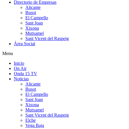
Directorio de Empresas
Alicante
Busot
El Campello
Sant Joan
Xixona
Mutxamel
Sant Vicent del Raspeig
Área Social
Menu
Inicio
On Air
Onda 15 TV
Noticias
Alicante
Busot
El Campello
Sant Joan
Xixona
Mutxamel
Sant Vicent del Raspeig
Elche
Vega Baja