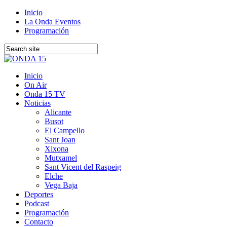
Inicio
La Onda Eventos
Programación
Inicio
On Air
Onda 15 TV
Noticias
Alicante
Busot
El Campello
Sant Joan
Xixona
Mutxamel
Sant Vicent del Raspeig
Elche
Vega Baja
Deportes
Podcast
Programación
Contacto