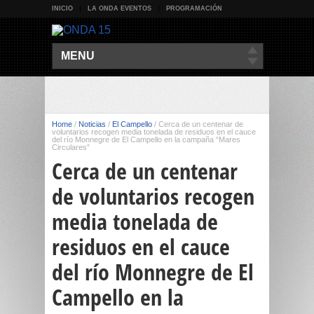
INICIO
LA ONDA EVENTOS
PROGRAMACIÓN
MENU
Home
/
Noticias
/
El Campello
/
Cerca de un centenar de
voluntarios recogen media tonelada de residuos en el cauce
del río Monnegre de El Campello en la campaña “Mares
Circulares”
Cerca de un centenar
de voluntarios recogen
media tonelada de
residuos en el cauce
del río Monnegre de El
Campello en la