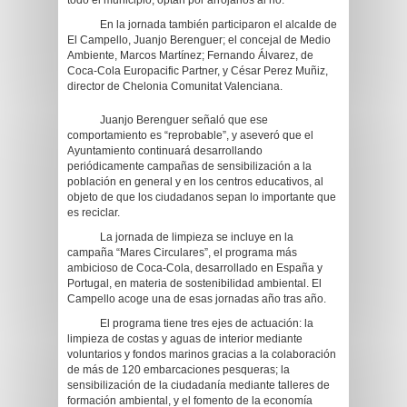
todo el municipio, optan por arrojarlos al rio.
En la jornada también participaron el alcalde de
El Campello, Juanjo Berenguer; el concejal de Medio
Ambiente, Marcos Martínez; Fernando Álvarez, de
Coca-Cola Europacific Partner, y César Perez Muñiz,
director de Chelonia Comunitat Valenciana.
Juanjo Berenguer señaló que ese
comportamiento es “reprobable”, y aseveró que el
Ayuntamiento continuará desarrollando
periódicamente campañas de sensibilización a la
población en general y en los centros educativos, al
objeto de que los ciudadanos sepan lo importante que
es reciclar.
La jornada de limpieza se incluye en la
campaña “Mares Circulares”, el programa más
ambicioso de Coca-Cola, desarrollado en España y
Portugal, en materia de sostenibilidad ambiental. El
Campello acoge una de esas jornadas año tras año.
El programa tiene tres ejes de actuación: la
limpieza de costas y aguas de interior mediante
voluntarios y fondos marinos gracias a la colaboración
de más de 120 embarcaciones pesqueras; la
sensibilización de la ciudadanía mediante talleres de
formación ambiental, y el fomento de la economía