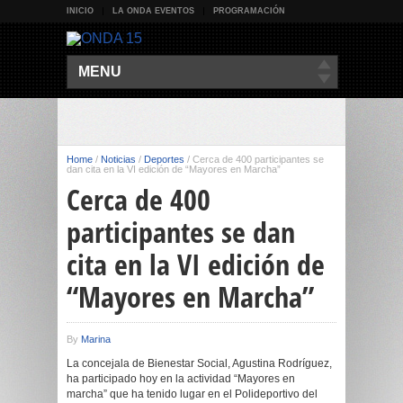
INICIO
LA ONDA EVENTOS
PROGRAMACIÓN
MENU
Home
/
Noticias
/
Deportes
/
Cerca de 400 participantes se
dan cita en la VI edición de “Mayores en Marcha”
Cerca de 400
participantes se dan
cita en la VI edición de
“Mayores en Marcha”
By
Marina
La concejala de Bienestar Social, Agustina Rodríguez,
ha participado hoy en la actividad “Mayores en
marcha” que ha tenido lugar en el Polideportivo del