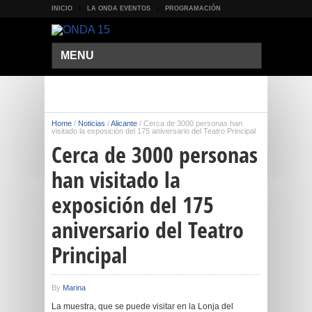
INICIO
LA ONDA EVENTOS
PROGRAMACIÓN
MENU
Home
/
Noticias
/
Alicante
/
Cerca de 3000 personas han
visitado la exposición del 175 aniversario del Teatro Principal
Cerca de 3000 personas
han visitado la
exposición del 175
aniversario del Teatro
Principal
By
Marina
La muestra, que se puede visitar en la Lonja del