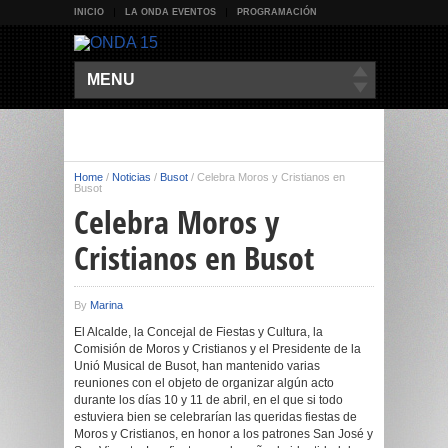
INICIO
LA ONDA EVENTOS
PROGRAMACIÓN
MENU
Home
/
Noticias
/
Busot
/
Celebra Moros y Cristianos en
Busot
Celebra Moros y
Cristianos en Busot
By
Marina
El Alcalde, la Concejal de Fiestas y Cultura, la
Comisión de Moros y Cristianos y el Presidente de la
Unió Musical de Busot, han mantenido varias
reuniones con el objeto de organizar algún acto
durante los días 10 y 11 de abril, en el que si todo
estuviera bien se celebrarían las queridas fiestas de
Moros y Cristianos, en honor a los patrones San José y