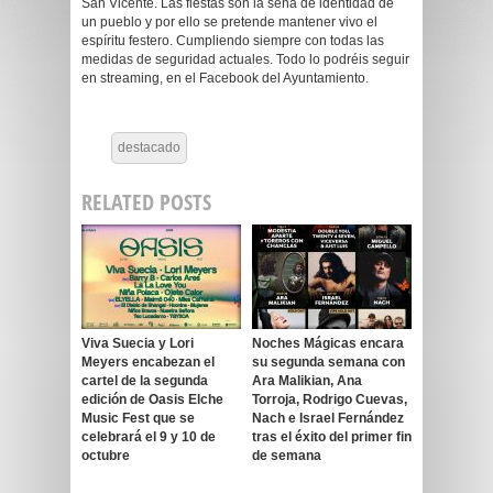
San Vicente. Las fiestas son la seña de identidad de
un pueblo y por ello se pretende mantener vivo el
espíritu festero. Cumpliendo siempre con todas las
medidas de seguridad actuales. Todo lo podréis seguir
en streaming, en el Facebook del Ayuntamiento.
destacado
RELATED POSTS
Viva Suecia y Lori
Noches Mágicas encara
Meyers encabezan el
su segunda semana con
cartel de la segunda
Ara Malikian, Ana
edición de Oasis Elche
Torroja, Rodrigo Cuevas,
Music Fest que se
Nach e Israel Fernández
celebrará el 9 y 10 de
tras el éxito del primer fin
octubre
de semana