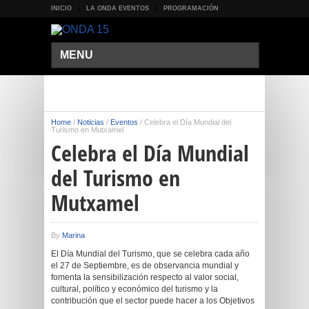
INICIO
LA ONDA EVENTOS
PROGRAMACIÓN
MENU
Home
/
Noticias
/
Eventos
/
Celebra el Día Mundial del
Turismo en Mutxamel
Celebra el Día Mundial
del Turismo en
Mutxamel
By
Marina
El Día Mundial del Turismo, que se celebra cada año
el 27 de Septiembre, es de observancia mundial y
fomenta la sensibilización respecto al valor social,
cultural, político y económico del turismo y la
contribución que el sector puede hacer a los Objetivos