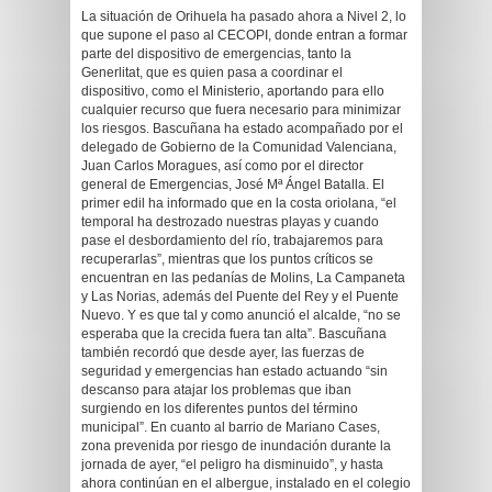
La situación de Orihuela ha pasado ahora a Nivel 2, lo
que supone el paso al CECOPI, donde entran a formar
parte del dispositivo de emergencias, tanto la
Generlitat, que es quien pasa a coordinar el
dispositivo, como el Ministerio, aportando para ello
cualquier recurso que fuera necesario para minimizar
los riesgos. Bascuñana ha estado acompañado por el
delegado de Gobierno de la Comunidad Valenciana,
Juan Carlos Moragues, así como por el director
general de Emergencias, José Mª Ángel Batalla. El
primer edil ha informado que en la costa oriolana, “el
temporal ha destrozado nuestras playas y cuando
pase el desbordamiento del río, trabajaremos para
recuperarlas”, mientras que los puntos críticos se
encuentran en las pedanías de Molins, La Campaneta
y Las Norias, además del Puente del Rey y el Puente
Nuevo. Y es que tal y como anunció el alcalde, “no se
esperaba que la crecida fuera tan alta”. Bascuñana
también recordó que desde ayer, las fuerzas de
seguridad y emergencias han estado actuando “sin
descanso para atajar los problemas que iban
surgiendo en los diferentes puntos del término
municipal”. En cuanto al barrio de Mariano Cases,
zona prevenida por riesgo de inundación durante la
jornada de ayer, “el peligro ha disminuido”, y hasta
ahora continúan en el albergue, instalado en el colegio