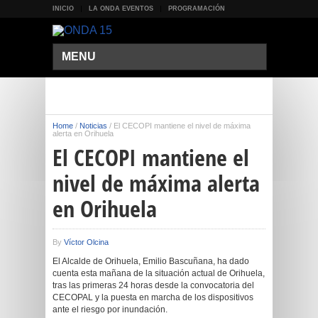
INICIO
LA ONDA EVENTOS
PROGRAMACIÓN
MENU
Home
/
Noticias
/
El CECOPI mantiene el nivel de máxima
alerta en Orihuela
El CECOPI mantiene el
nivel de máxima alerta
en Orihuela
By
Víctor Olcina
El Alcalde de Orihuela, Emilio Bascuñana, ha dado
cuenta esta mañana de la situación actual de Orihuela,
tras las primeras 24 horas desde la convocatoria del
CECOPAL y la puesta en marcha de los dispositivos
ante el riesgo por inundación.