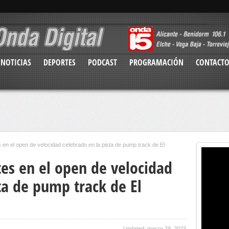
NOTICIAS
DEPORTES
PODCAST
PROGRAMACIÓN
CONTACT
s en el open de velocidad celebrado en la pista de pump track de El
tes en el open de velocidad
ta de pump track de El
Updated: marzo 29, 2023