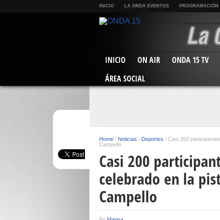
INICIO
LA ONDA EVENTOS
PROGRAMACIÓN
INICIO
ON AIR
ONDA 15 TV
ÁREA SOCIAL
Home
/
Noticias
/
Deportes
/
Casi 200 participante
Campello
Casi 200 participan
celebrado en la pis
Campello
By
Marina