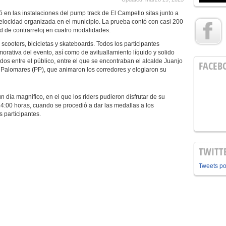
en las instalaciones del pump track de El Campello sitas junto a
e velocidad organizada en el municipio. La prueba contó con casi 200
d de contrarreloj en cuatro modalidades.
 scooters, bicicletas y skateboards. Todos los participantes
ativa del evento, así como de avituallamiento líquido y solido
dos entre el público, entre el que se encontraban el alcalde Juanjo
FACEB
n Palomares (PP), que animaron los corredores y elogiaron su
día magnifico, en el que los riders pudieron disfrutar de su
14:00 horas, cuando se procedió a dar las medallas a los
 participantes.
TWITT
Tweets p