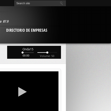
O
DIRECTORIO DE EMPRESAS
Onda15
00:00
Volume: 50