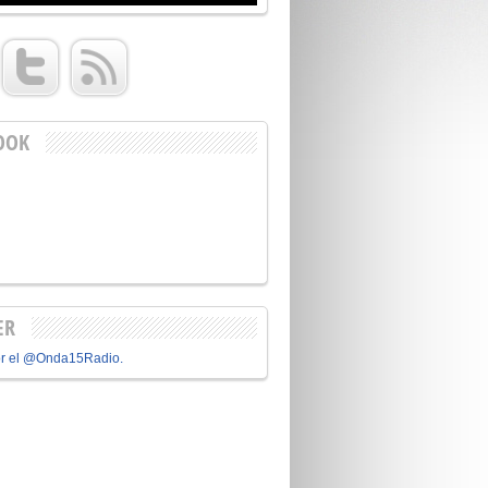
OOK
ER
or el @Onda15Radio.