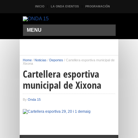
INICIO
LA ONDA EVENTOS
PROGRAMACIÓN
MENU
Home
/
Noticias
/
Deportes
/
Cartellera esportiva municipal de
Xixona
Cartellera esportiva
municipal de Xixona
By
Onda 15