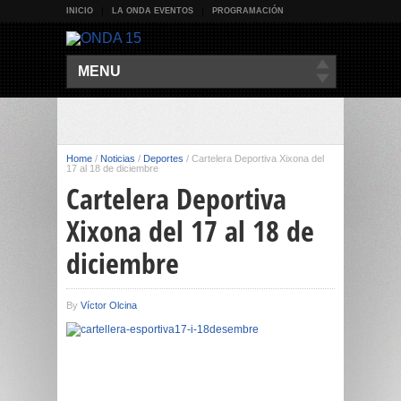
INICIO
LA ONDA EVENTOS
PROGRAMACIÓN
MENU
Home
/
Noticias
/
Deportes
/
Cartelera Deportiva Xixona del
17 al 18 de diciembre
Cartelera Deportiva
Xixona del 17 al 18 de
diciembre
By
Víctor Olcina