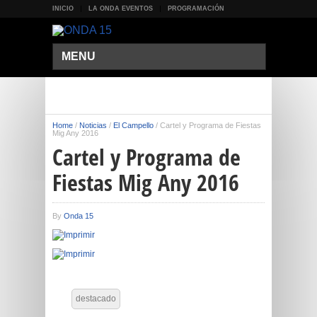
INICIO
LA ONDA EVENTOS
PROGRAMACIÓN
MENU
Home
/
Noticias
/
El Campello
/
Cartel y Programa de Fiestas
Mig Any 2016
Cartel y Programa de
Fiestas Mig Any 2016
By
Onda 15
destacado