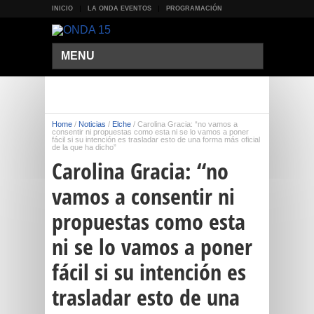
INICIO
LA ONDA EVENTOS
PROGRAMACIÓN
MENU
Home
/
Noticias
/
Elche
/
Carolina Gracia: “no vamos a
consentir ni propuestas como esta ni se lo vamos a poner
fácil si su intención es trasladar esto de una forma más oficial
de la que ha dicho”
Carolina Gracia: “no
vamos a consentir ni
propuestas como esta
ni se lo vamos a poner
fácil si su intención es
trasladar esto de una