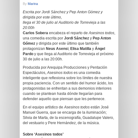
By
Marina
Escrita por Jordi Sánchez y Pep Anton Gómez y
dirigida por este último,
llega el 30 de julio al Auditorio de Torrevieja a las
20:00h
Carlos Sobera
encabeza el reparto de
Asesinos todos
,
una comedia escrita por
Jordi Sánchez
y
Pep Anton
Gómez
y dirigida por este último que también
protagonizan
Neus Asensi
,
Elisa Matilla
y
Ángel
Pardo
y que llega al Auditorio de Torrevieja el próximo
30 de julio a las 20:00h.
Producida por Arequipa Producciones y Pentación
Espectáculos,
Asesinos todos
es una comedia
inteligente que reflexiona sobre los límites de nuestra
propia paciencia. Con un sentido del humor ácido, los
protagonistas se enfrentan a sus demonios interiores
cuando se plantean hasta dónde llegarían para
defender aquello que piensan que les pertenece.
En el equipo artístico de
Asesinos todos
están José
Manuel Guerra, que se encarga de la iluminación;
Silvia de Marta, de la escenografía, Guadalupe Valero,
del vestuario y Pere Hernández, de la música.
Sobre ‘Asesinos todos’