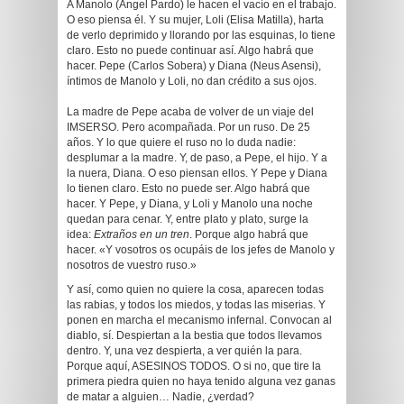
A Manolo (Ángel Pardo) le hacen el vacío en el trabajo.
O eso piensa él. Y su mujer, Loli (Elisa Matilla), harta
de verlo deprimido y llorando por las esquinas, lo tiene
claro. Esto no puede continuar así. Algo habrá que
hacer. Pepe (Carlos Sobera) y Diana (Neus Asensi),
íntimos de Manolo y Loli, no dan crédito a sus ojos.
La madre de Pepe acaba de volver de un viaje del
IMSERSO. Pero acompañada. Por un ruso. De 25
años. Y lo que quiere el ruso no lo duda nadie:
desplumar a la madre. Y, de paso, a Pepe, el hijo. Y a
la nuera, Diana. O eso piensan ellos. Y Pepe y Diana
lo tienen claro. Esto no puede ser. Algo habrá que
hacer. Y Pepe, y Diana, y Loli y Manolo una noche
quedan para cenar. Y, entre plato y plato, surge la
idea:
Extraños en un tren
. Porque algo habrá que
hacer. «Y vosotros os ocupáis de los jefes de Manolo y
nosotros de vuestro ruso.»
Y así, como quien no quiere la cosa, aparecen todas
las rabias, y todos los miedos, y todas las miserias. Y
ponen en marcha el mecanismo infernal. Convocan al
diablo, sí. Despiertan a la bestia que todos llevamos
dentro. Y, una vez despierta, a ver quién la para.
Porque aquí, ASESINOS TODOS. O si no, que tire la
primera piedra quien no haya tenido alguna vez ganas
de matar a alguien… Nadie, ¿verdad?