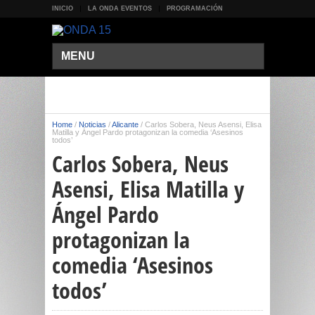
INICIO
LA ONDA EVENTOS
PROGRAMACIÓN
MENU
Home
/
Noticias
/
Alicante
/
Carlos Sobera, Neus Asensi, Elisa
Matilla y Ángel Pardo protagonizan la comedia ‘Asesinos
todos’
Carlos Sobera, Neus
Asensi, Elisa Matilla y
Ángel Pardo
protagonizan la
comedia ‘Asesinos
todos’