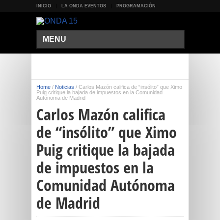
INICIO
LA ONDA EVENTOS
PROGRAMACIÓN
MENU
Home
/
Noticias
/
Carlos Mazón califica de “insólito” que Ximo
Puig critique la bajada de impuestos en la Comunidad
Autónoma de Madrid
Carlos Mazón califica
de “insólito” que Ximo
Puig critique la bajada
de impuestos en la
Comunidad Autónoma
de Madrid