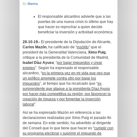
By
Marina
El responsable alicantino advierte que a las
puertas de una nueva crisis lo último que hay
que hacer es reprochar a quien decide
beneficiar la inversión y actividad económica
28-10-19.-
El presidente de la Diputación de Alicante,
Carlos Mazón
, ha calificado de “
insólito
” que el
president de la Generalitat Valenciana,
Ximo Puig
,
critique a la presidenta de la Comunidad de Madrid,
Isabel Díaz Ayuso
, “
por bajar impuestos y crear
empleo
”. Según ha expresado el responsable
alicantino, “
es la primera vez en mi vida que veo que
un político arremete contra otro por bajar los
impuestos
”, al tiempo que ha recalcado que “
es
sorprendente que ataque a la presidenta Díaz Ayuso
por hacer más competitiva su región, por favorecer la
creación de riqueza y por fomentar la inserción
laboral
”.
Así se ha expresado Mazón en referencia a las
declaraciones realizadas por Ximo Puig el pasado fin
de semana. En este sentido, ha advertido al dirigente
del Consell que lo que tiene que hacer es “
cumplir con
su programa electoral y suprimir el impuesto de