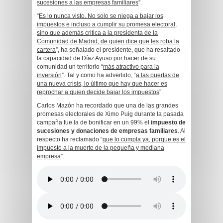
sucesiones a las empresas familiares
”.
“
Es lo nunca visto. No solo se niega a bajar los
impuestos e incluso a cumplir su promesa electoral,
sino que además critica a la presidenta de la
Comunidad de Madrid, de quien dice que les roba la
cartera
”, ha señalado el presidente, que ha resaltado
la capacidad de Díaz Ayuso por hacer de su
comunidad un territorio “
más atractivo para la
inversión
”. Tal y como ha advertido, “
a las puertas de
una nueva crisis, lo último que hay que hacer es
reprochar a quien decide bajar los impuestos
”.
Carlos Mazón ha recordado que una de las grandes
promesas electorales de Ximo Puig durante la pasada
campaña fue la de bonificar en un 99% el
impuesto de
sucesiones y donaciones de empresas familiares
. Al
respecto ha reclamado “
que lo cumpla ya, porque es el
impuesto a la muerte de la pequeña y mediana
empresa
”.