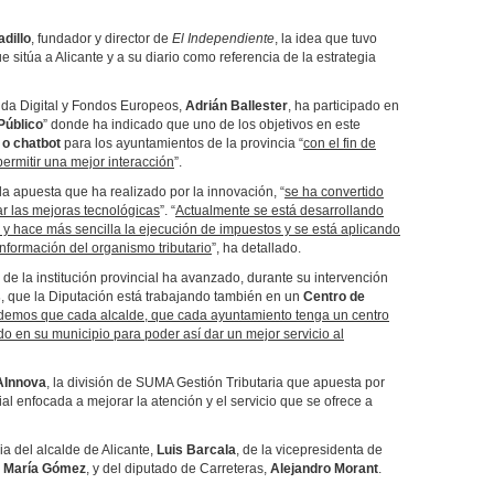
dillo
, fundador y director de
El Independiente
, la idea que tuvo
sitúa a Alicante y a su diario como referencia de la estrategia
enda Digital y Fondos Europeos,
Adrián Ballester
, ha participado en
Público
” donde ha indicado que uno de los objetivos en este
l o chatbot
para los ayuntamientos de la provincia “
con el fin de
ermitir una mejor interacción
”.
a apuesta que ha realizado por la innovación, “
se ha convertido
ar las mejoras tecnológicas
”. “
Actualmente se está desarrollando
s y hace más sencilla la ejecución de impuestos y se está aplicando
información del organismo tributario
”, ha detallado.
de la institución provincial ha avanzado, durante su intervención
s
, que la Diputación está trabajando también en un
Centro de
ndemos que cada alcalde, que cada ayuntamiento tenga un centro
do en su municipio para poder así dar un mejor servicio al
Innova
, la división de SUMA Gestión Tributaria que apuesta por
cial enfocada a mejorar la atención y el servicio que se ofrece a
a del alcalde de Alicante,
Luis Barcala
, de la vicepresidenta de
,
María Gómez
, y del diputado de Carreteras,
Alejandro Morant
.