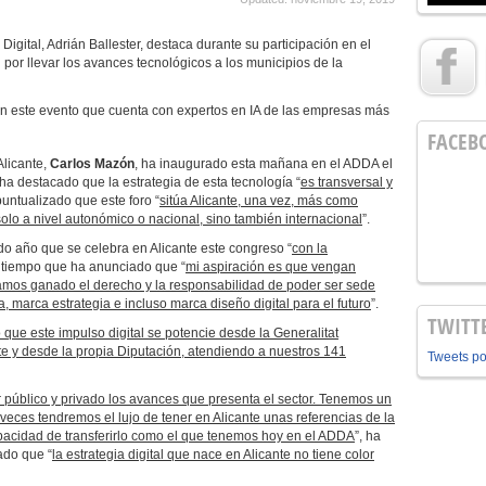
igital, Adrián Ballester, destaca durante su participación en el
n por llevar los avances tecnológicos a los municipios de la
n este evento que cuenta con expertos en IA de las empresas más
FACEB
Alicante,
Carlos Mazón
, ha inaugurado esta mañana en el ADDA el
ha destacado que la estrategia de esta tecnología “
es transversal y
puntualizado que este foro “
sitúa Alicante, una vez, más como
solo a nivel autonómico o nacional, sino también internacional
”.
o año que se celebra en Alicante este congreso “
con la
al tiempo que ha anunciado que “
mi aspiración es que vengan
amos ganado el derecho y la responsabilidad de poder ser sede
 marca estrategia e incluso marca diseño digital para el futuro
”.
TWITT
 que este impulso digital se potencie desde la Generalitat
te y desde la propia Diputación, atendiendo a nuestros 141
Tweets p
r público y privado los avances que presenta el sector. Tenemos un
eces tendremos el lujo de tener en Alicante unas referencias de la
capacidad de transferirlo como el que tenemos hoy en el ADDA
”, ha
ado que “
la estrategia digital que nace en Alicante no tiene color