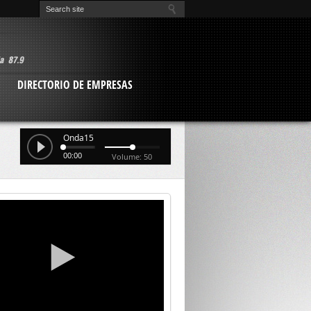
O
DIRECTORIO DE EMPRESAS
Onda15
00:00
Volume: 50