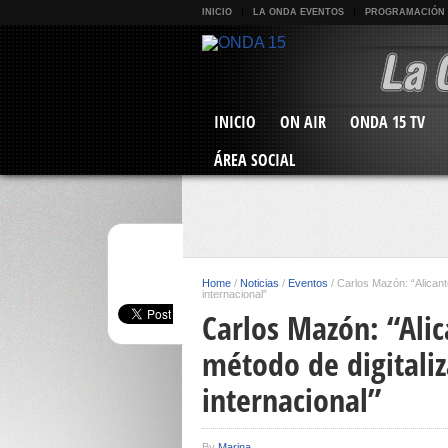
INICIO
LA ONDA EVENTOS
PROGRAMACIÓN
INICIO
ON AIR
ONDA 15 TV
ÁREA SOCIAL
Home
/
Noticias
/
Eventos
/
Carlos Mazón: “Alicante
internacional”
Carlos Mazón: “Alic
método de digitaliz
internacional”
By
Marina