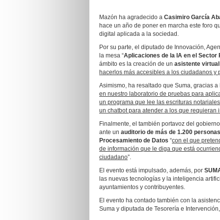
Mazón ha agradecido a
Casimiro García Aba
hace un año de poner en marcha este foro que 
digital aplicada a la sociedad.
Por su parte, el diputado de Innovación, Ag
la mesa “
Aplicaciones de la IA en el Sector 
ámbito es la creación de un
asistente virtua
hacerlos más accesibles a los ciudadanos y p
Asimismo, ha resaltado que Suma, gracias a l
en nuestro laboratorio de pruebas para aplic
un programa que lee las escrituras notariale
un chatbot para atender a los que requieran 
Finalmente, el también portavoz del gobierno 
ante un
auditorio de más de 1.200 persona
Procesamiento de Datos
“
con el que prete
de información que le diga que está ocurrien
ciudadano
”.
El evento está impulsado, además, por
SUMA
las nuevas tecnologías y la inteligencia artifi
ayuntamientos y contribuyentes.
El evento ha contado también con la asistenci
Suma y diputada de Tesorería e Intervención