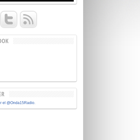
OOK
ER
or el @Onda15Radio.