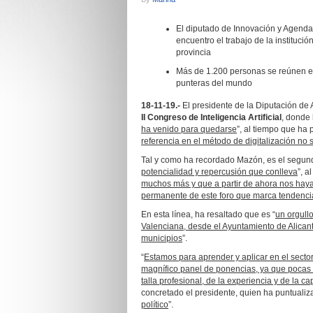
El diputado de Innovación y Agenda D
encuentro el trabajo de la institució
provincia
Más de 1.200 personas se reúnen e
punteras del mundo
18-11-19.-
El presidente de la Diputación de 
II Congreso de Inteligencia Artificial
, donde 
ha venido para quedarse
”, al tiempo que ha 
referencia en el método de digitalización no 
Tal y como ha recordado Mazón, es el segund
potencialidad y repercusión que conlleva
”, 
muchos más y que a partir de ahora nos hay
permanente de este foro que marca tendencia,
En esta línea, ha resaltado que es “
un orgullo
Valenciana, desde el Ayuntamiento de Alican
municipios
”.
“
Estamos para aprender y aplicar en el secto
magnífico panel de ponencias, ya que pocas v
talla profesional, de la experiencia y de la 
concretado el presidente, quien ha puntualiz
político
”.