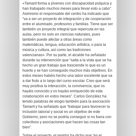
«Tamarit forma a jóvenes con discapacidad psíquica y
han trabajado muchos meses para llevar esto a cabo”.
Asimismo el responsable del centro ha indicado que
“va a ser un proyecto de integración y de cooperación
entre el alumnado, profesores y familias. Tiene que ser
también un proyecto integral que repercuta en las
aulas, pero no solo en ciencias naturales, pues
también puede afectar a otras áreas como
matemáticas, lengua, educación artística, o para la
música y cultura, así como las tradiciones
valencianas». Por su parte, el alcalde ha señalado
durante su intervención que “salta a la vista que se ha
hecho un gran trabajo que trasciende lo que es un
huerto y se han conseguido muchos más objetivos. En
estos meses habéis hecho una labor excelente que va
a dar fruto a lo largo del curso escolar. Creo que será
muy positiva la interacción, la convivencia, que os
hayáis conocido y os hayáis enriquecido de esta
colaboración en estos meses”. Carlos González ha
tenido palabras de elogio también para la asociación
Tamarit y ha señalado que “trabajar para favorecer la
inclusión laboral y social es un objetivo de este
Gobierno, pero no se podría conseguir si no fuera con
colectivos y asociaciones que hacen las cosas tan
bien”.
Sobre el proyecto, el regidor ha dicho que “es el