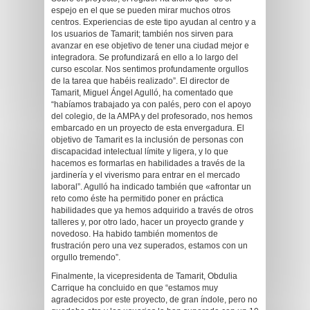
espejo en el que se pueden mirar muchos otros
centros. Experiencias de este tipo ayudan al centro y a
los usuarios de Tamarit; también nos sirven para
avanzar en ese objetivo de tener una ciudad mejor e
integradora. Se profundizará en ello a lo largo del
curso escolar. Nos sentimos profundamente orgullos
de la tarea que habéis realizado”. El director de
Tamarit, Miguel Ángel Agulló, ha comentado que
“habíamos trabajado ya con palés, pero con el apoyo
del colegio, de la AMPA y del profesorado, nos hemos
embarcado en un proyecto de esta envergadura. El
objetivo de Tamarit es la inclusión de personas con
discapacidad intelectual límite y ligera, y lo que
hacemos es formarlas en habilidades a través de la
jardinería y el viverismo para entrar en el mercado
laboral”. Agulló ha indicado también que «afrontar un
reto como éste ha permitido poner en práctica
habilidades que ya hemos adquirido a través de otros
talleres y, por otro lado, hacer un proyecto grande y
novedoso. Ha habido también momentos de
frustración pero una vez superados, estamos con un
orgullo tremendo”.
Finalmente, la vicepresidenta de Tamarit, Obdulia
Carrique ha concluido en que “estamos muy
agradecidos por este proyecto, de gran índole, pero no