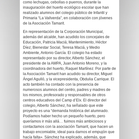
como lechugas, cebollas o puerros, durante la
inauguración del huerto ecológico escolar que han
realizado alumnos del colegio público de Infantil y
Primaria “La Vallverda”, en colaboración con jóvenes
de la Asociación Tamarit.
En representación de la Corporación Municipal,
además del alcalde, han acudido los concejales de
Educación, Patricia Maciá; Mantenimiento, Héctor
Díez; Bienestar Social, Teresa Maciá, y Medio
Ambiente, Antonio García. El colegio ha estado
representado por su director, Alberto Sánchez, el
presidente de la AMPA, Juan Antonio Moreno, y la
coordinadora del huerto, Raquel Martínez. Por parte de
la Asociación Tamarit han acudido su director, Miguel
Ángel Agulló, y la vicepresidenta, Obdulia Carrique. El
acto también ha contado con la presencia de
numerosos alumnos del centro, padres y madres de
los mismos, profesorado y responsables de otros
centros educativos del Camp d’Elx. El director del
colegio, Alberto Sánchez, ha señalado que este
proyecto es una “demanda histórica del alumnado.
Podíamos haber hecho un pequeño huerto, pero
queríamos ir más allá… fuimos más ambiciosos y
contactamos con la asociación Tamarit, que hacen un
trabajo encomiable, ideal para darnos el empujón que
hacía falta». Sánchez ha explicado, además, que