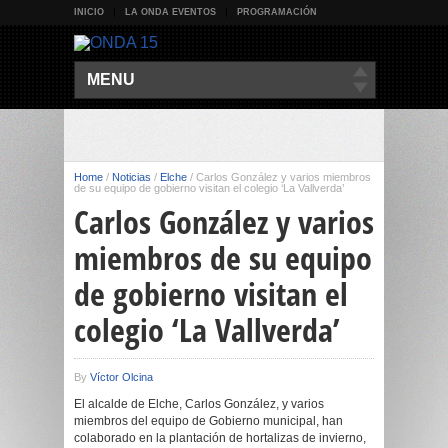
INICIO
LA ONDA EVENTOS
PROGRAMACIÓN
MENU
Home
/
Noticias
/
Elche
/
Carlos González y varios miembros
de su equipo de gobierno visitan el colegio ‘La Vallverda’
Carlos González y varios
miembros de su equipo
de gobierno visitan el
colegio ‘La Vallverda’
By
Víctor Olcina
El alcalde de Elche, Carlos González, y varios
miembros del equipo de Gobierno municipal, han
colaborado en la plantación de hortalizas de invierno,