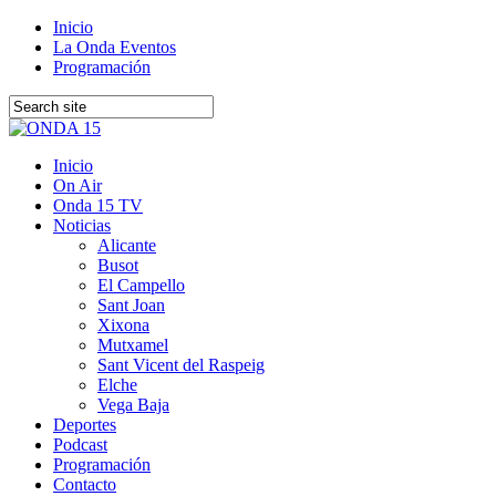
Inicio
La Onda Eventos
Programación
Inicio
On Air
Onda 15 TV
Noticias
Alicante
Busot
El Campello
Sant Joan
Xixona
Mutxamel
Sant Vicent del Raspeig
Elche
Vega Baja
Deportes
Podcast
Programación
Contacto