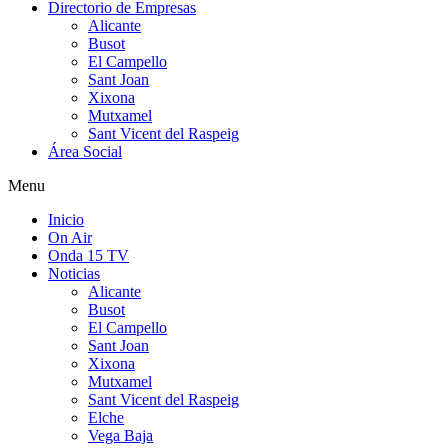
Directorio de Empresas
Alicante
Busot
El Campello
Sant Joan
Xixona
Mutxamel
Sant Vicent del Raspeig
Área Social
Menu
Inicio
On Air
Onda 15 TV
Noticias
Alicante
Busot
El Campello
Sant Joan
Xixona
Mutxamel
Sant Vicent del Raspeig
Elche
Vega Baja