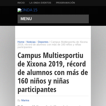
INICIO
LA ONDA EVENTOS
PROGRAMACIÓN
MENU
Home
/
Noticias
/
Deportes
/
Campus Multiesportiu de Xixona
2019, récord de alumnos con más de 160 niños y niñas
participantes
Campus Multiesportiu
de Xixona 2019, récord
de alumnos con más de
160 niños y niñas
participantes
By
Marina