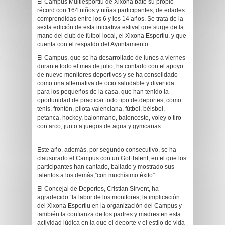
El Campus Multiesportiu de Xixona bate su propio
récord con 164 niños y niñas participantes, de edades
comprendidas entre los 6 y los 14 años. Se trata de la
sexta edición de esta iniciativa estival que surge de la
mano del club de fútbol local, el Xixona Esportiu, y que
cuenta con el respaldo del Ayuntamiento.
El Campus, que se ha desarrollado de lunes a viernes
durante todo el mes de julio, ha contado con el apoyo
de nueve monitores deportivos y se ha consolidado
como una alternativa de ocio saludable y divertida
para los pequeños de la casa, que han tenido la
oportunidad de practicar todo tipo de deportes, como
tenis, frontón, pilota valenciana, fútbol, béisbol,
petanca, hockey, balonmano, baloncesto, voley o tiro
con arco, junto a juegos de agua y gymcanas.
Este año, además, por segundo consecutivo, se ha
clausurado el Campus con un Got Talent, en el que los
participantes han cantado, bailado y mostrado sus
talentos a los demás,”con muchísimo éxito”.
El Concejal de Deportes, Cristian Sirvent, ha
agradecido “la labor de los monitores, la implicación
del Xixona Esportiu en la organización del Campus y
también la confianza de los padres y madres en esta
actividad lúdica en la que el deporte y el estilo de vida