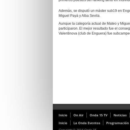
primeros puestos del ranking tanto en indivi
Además, se disputó un máster sub19 en Engu
Miguel Payà y Alba Sevila.
Aunque la categoría actual de Mateo y Migue
participaron. El mejor resultado fue el conse
Valentinova (club de Enguera) fue subcampe
Inicio
On Air
Onda 15 TV
Noticias
Inicio
La Onda Eventos
Programación