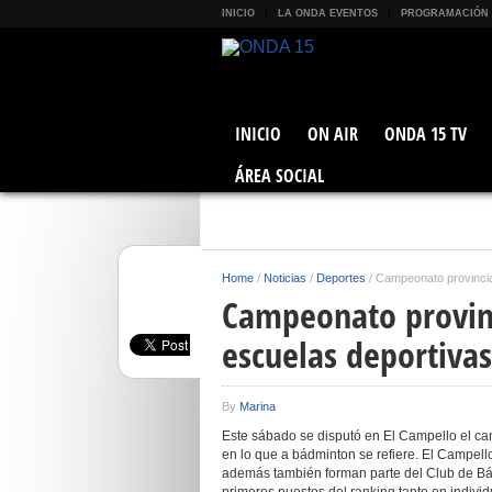
INICIO
LA ONDA EVENTOS
PROGRAMACIÓN
INICIO
ON AIR
ONDA 15 TV
ÁREA SOCIAL
Home
/
Noticias
/
Deportes
/
Campeonato provincia
Campeonato provinc
escuelas deportiva
By
Marina
Este sábado se disputó en El Campello el ca
en lo que a bádminton se refiere. El Campel
además también forman parte del Club de Bá