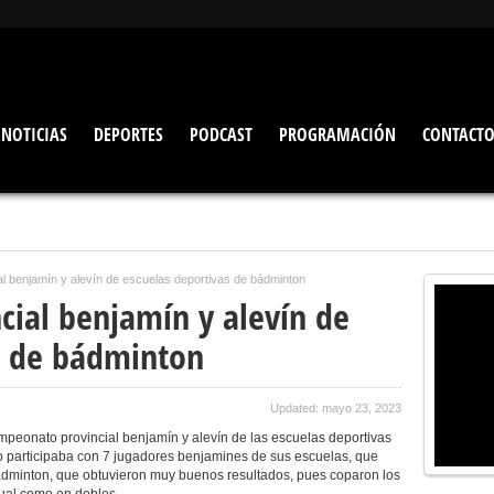
NOTICIAS
DEPORTES
PODCAST
PROGRAMACIÓN
CONTACT
l benjamín y alevín de escuelas deportivas de bádminton
ial benjamín y alevín de
s de bádminton
Updated: mayo 23, 2023
mpeonato provincial benjamín y alevín de las escuelas deportivas
lo participaba con 7 jugadores benjamines de sus escuelas, que
dminton, que obtuvieron muy buenos resultados, pues coparon los