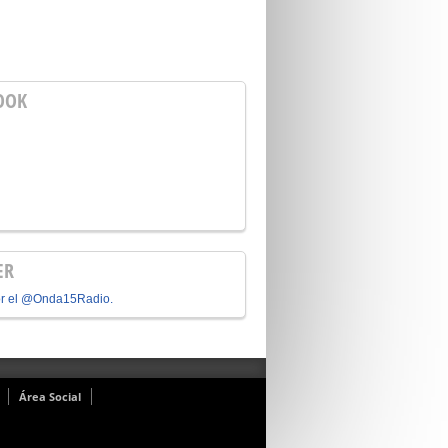
OOK
ER
or el @Onda15Radio.
Área Social