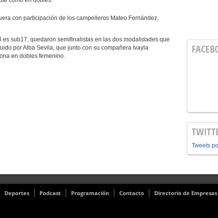
dual como en dobles.
era con participación de los campelleros Mateo Fernández,
l es sub17, quedaron semifinalistas en las dos modalidades que
FACEB
guido por Alba Sevila, que junto con su compañera Ivayla
ona en dobles femenino.
TWITT
Tweets p
Deportes
Podcast
Programación
Contacto
Directorio de Empresas