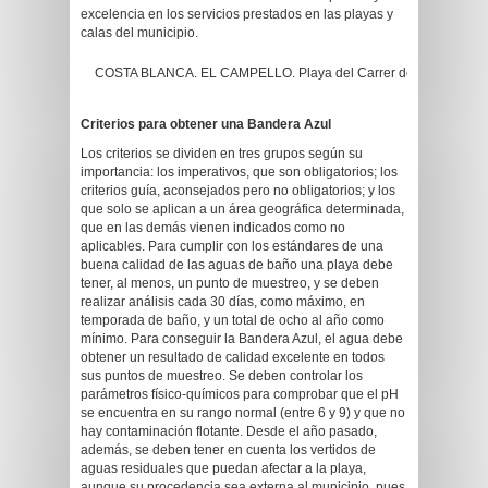
excelencia en los servicios prestados en las playas y
calas del municipio.
COSTA BLANCA. EL CAMPELLO. Playa del Carrer de la Mar.
Criterios para obtener una Bandera Azul
Los criterios se dividen en tres grupos según su
importancia: los imperativos, que son obligatorios; los
criterios guía, aconsejados pero no obligatorios; y los
que solo se aplican a un área geográfica determinada,
que en las demás vienen indicados como no
aplicables. Para cumplir con los estándares de una
buena calidad de las aguas de baño una playa debe
tener, al menos, un punto de muestreo, y se deben
realizar análisis cada 30 días, como máximo, en
temporada de baño, y un total de ocho al año como
mínimo. Para conseguir la Bandera Azul, el agua debe
obtener un resultado de calidad excelente en todos
sus puntos de muestreo. Se deben controlar los
parámetros físico-químicos para comprobar que el pH
se encuentra en su rango normal (entre 6 y 9) y que no
hay contaminación flotante. Desde el año pasado,
además, se deben tener en cuenta los vertidos de
aguas residuales que puedan afectar a la playa,
aunque su procedencia sea externa al municipio, pues