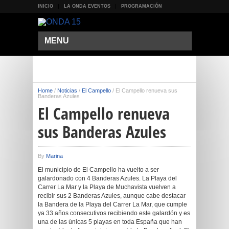
INICIO
LA ONDA EVENTOS
PROGRAMACIÓN
MENU
Home
/
Noticias
/
El Campello
/
El Campello renueva sus
Banderas Azules
El Campello renueva
sus Banderas Azules
By
Marina
El municipio de El Campello ha vuelto a ser
galardonado con 4 Banderas Azules. La Playa del
Carrer La Mar y la Playa de Muchavista vuelven a
recibir sus 2 Banderas Azules, aunque cabe destacar
la Bandera de la Playa del Carrer La Mar, que cumple
ya 33 años consecutivos recibiendo este galardón y es
una de las únicas 5 playas en toda España que han