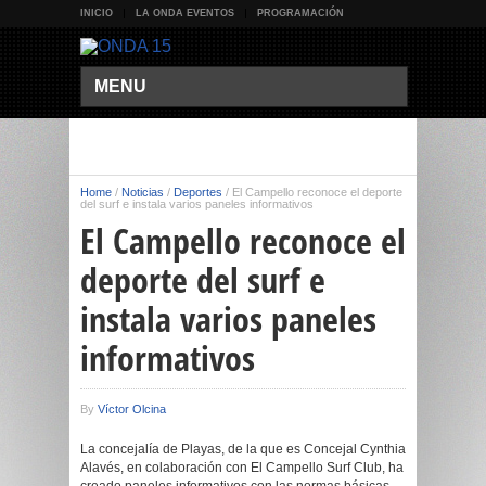
INICIO
LA ONDA EVENTOS
PROGRAMACIÓN
MENU
Home
/
Noticias
/
Deportes
/
El Campello reconoce el deporte
del surf e instala varios paneles informativos
El Campello reconoce el
deporte del surf e
instala varios paneles
informativos
By
Víctor Olcina
La concejalía de Playas, de la que es Concejal Cynthia
Alavés, en colaboración con El Campello Surf Club, ha