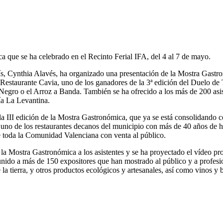
a que se ha celebrado en el Recinto Ferial IFA, del 4 al 7 de mayo.
s, Cynthia Alavés, ha organizado una presentación de la Mostra Gastron
el Restaurante Cavia, uno de los ganadores de la 3ª edición del Duelo d
egro o el Arroz a Banda. También se ha ofrecido a los más de 200 asist
ía La Levantina.
 III edición de la Mostra Gastronómica, que ya se está consolidando co
uno de los restaurantes decanos del municipio con más de 40 años de his
e toda la Comunidad Valenciana con venta al público.
la Mostra Gastronómica a los asistentes y se ha proyectado el vídeo p
ido a más de 150 expositores que han mostrado al público y a profesion
a tierra, y otros productos ecológicos y artesanales, así como vinos y b