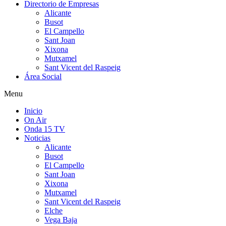
Directorio de Empresas
Alicante
Busot
El Campello
Sant Joan
Xixona
Mutxamel
Sant Vicent del Raspeig
Área Social
Menu
Inicio
On Air
Onda 15 TV
Noticias
Alicante
Busot
El Campello
Sant Joan
Xixona
Mutxamel
Sant Vicent del Raspeig
Elche
Vega Baja