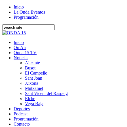
Inicio
La Onda Eventos
Programación
Inicio
On Air
Onda 15 TV
Noticias
Alicante
Busot
El Campello
Sant Joan
Xixona
Mutxamel
Sant Vicent del Raspeig
Elche
Vega Baja
Deportes
Podcast
Programación
Contacto