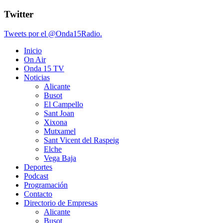
Twitter
Tweets por el @Onda15Radio.
Inicio
On Air
Onda 15 TV
Noticias
Alicante
Busot
El Campello
Sant Joan
Xixona
Mutxamel
Sant Vicent del Raspeig
Elche
Vega Baja
Deportes
Podcast
Programación
Contacto
Directorio de Empresas
Alicante
Busot