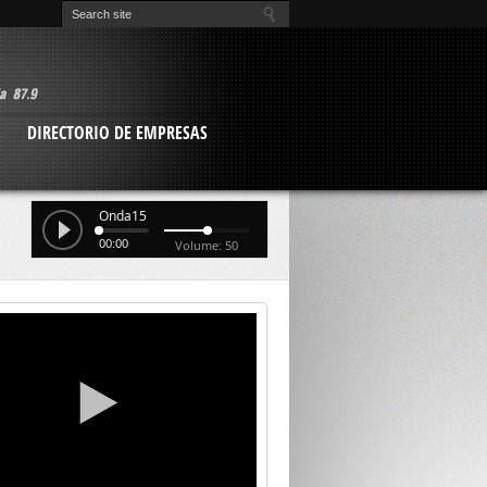
O
DIRECTORIO DE EMPRESAS
Onda15
00:00
Volume: 50