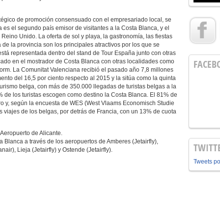
atégico de promoción consensuado con el empresariado local, se
 es el segundo país emisor de visitantes a la Costa Blanca, y el
Reino Unido. La oferta de sol y playa, la gastronomía, las fiestas
a de la provincia son los principales atractivos por los que se
está representada dentro del stand de Tour España junto con otras
FACEB
ado en el mostrador de Costa Blanca con otras localidades como
rm. La Comunitat Valenciana recibió el pasado año 7,8 millones
ento del 16,5 por ciento respecto al 2015 y la sitúa como la quinta
turismo belga, con más de 350.000 llegadas de turistas belgas a la
de los turistas escogen como destino la Costa Blanca. El 81% de
anjero y, según la encuesta de WES (West Vlaams Economisch Studie
 viajes de los belgas, por detrás de Francia, con un 13% de cuota
 Aeropuerto de Alicante.
a Blanca a través de los aeropuertos de Amberes (Jetairfly),
TWITT
air), Lieja (Jetairfly) y Ostende (Jetairfly).
Tweets p