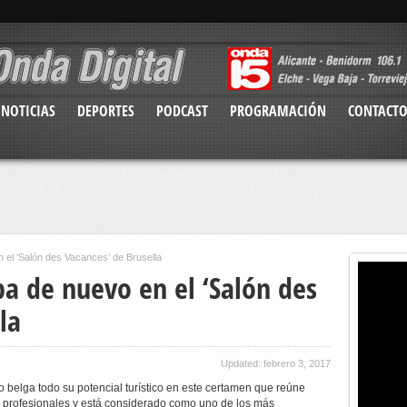
NOTICIAS
DEPORTES
PODCAST
PROGRAMACIÓN
CONTACT
n el ‘Salón des Vacances’ de Brusella
pa de nuevo en el ‘Salón des
la
Updated: febrero 3, 2017
 belga todo su potencial turístico en este certamen que reúne
 profesionales y está considerado como uno de los más