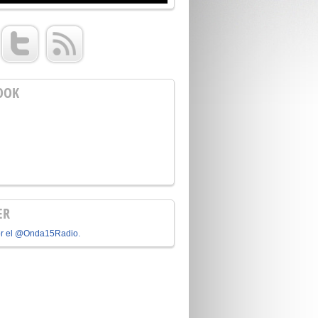
OOK
ER
or el @Onda15Radio.