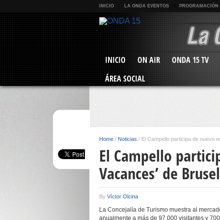
INICIO
LA ONDA EVENTOS
PROGRAMACIÓN
INICIO
ON AIR
ONDA 15 TV
ÁREA SOCIAL
Home
/
Noticias
/
El Campello participa de nuevo e
El Campello partici
Vacances’ de Brusel
By
Víctor Olcina
La Concejalía de Turismo muestra al mercado
anualmente a más de 97.000 visitantes y 700