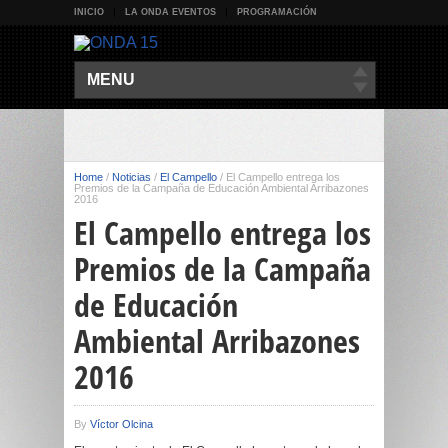
INICIO
LA ONDA EVENTOS
PROGRAMACIÓN
MENU
Home
/
Noticias
/
El Campello
/
El Campello entrega los
Premios de la Campaña de Educación Ambiental Arribazones
2016
El Campello entrega los
Premios de la Campaña
de Educación
Ambiental Arribazones
2016
By
Víctor Olcina