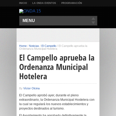
INICIO
LA ONDA EVENTOS
PROGRAMACIÓN
MENU
Home
/
Noticias
/
El Campello
/
El Campello aprueba la
Ordenanza Municipal Hotelera
El Campello aprueba la
Ordenanza Municipal
Hotelera
By
Víctor Olcina
El Campello aprobó ayer, durante el pleno
extraordinario, la Ordenanza Municipal Hostelera con
la cual se regulará los nuevos establecimientos y
proyectos destinados al turismo.
El Ayuntamiento ha aprobado definitivamente la