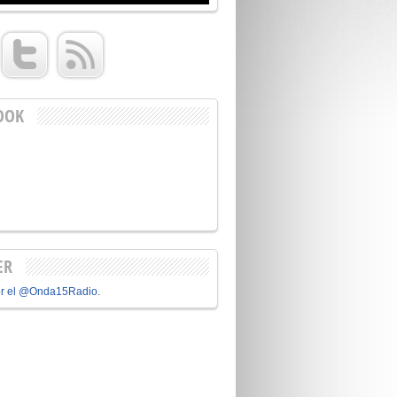
OOK
ER
or el @Onda15Radio.