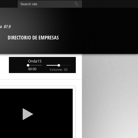
O
DIRECTORIO DE EMPRESAS
Onda15
00:00
Volume: 50