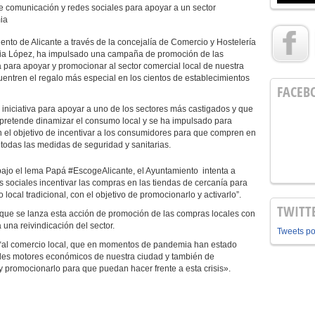
e comunicación y redes sociales para apoyar a un sector
ia
ento de Alicante a través de la concejalía de Comercio y Hostelería
Lidia López, ha impulsado una campaña de promoción de las
 para apoyar y promocionar al sector comercial local de nuestra
entren el regalo más especial en los cientos de establecimientos
FACEB
 iniciativa para apoyar a uno de los sectores más castigados y que
 pretende dinamizar el consumo local y se ha impulsado para
 el objetivo de incentivar a los consumidores para que compren en
 todas las medidas de seguridad y sanitarias.
bajo el lema Papá #EscogeAlicante, el Ayuntamiento intenta a
 sociales incentivar las compras en las tiendas de cercanía para
 local tradicional, con el objetivo de promocionarlo y activarlo”.
TWITT
que se lanza esta acción de promoción de las compras locales con
 una reivindicación del sector.
Tweets p
 “al comercio local, que en momentos de pandemia han estado
les motores económicos de nuestra ciudad y también de
y promocionarlo para que puedan hacer frente a esta crisis».