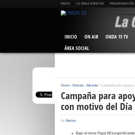
INICIO
LA ONDA EVENTOS
PROGRAMACIÓN
INICIO
ON AIR
ONDA 15 TV
ÁREA SOCIAL
Home
/
Noticias
/
Alicante
/
Campaña para apoyar al
Campaña para apoya
con motivo del Día
By
Marina
Bajo el lema Papá #EscogeAlicante, 