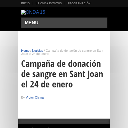
INICIO
LA ONDA EVENTOS
PROGRAMACIÓN
MENU
Home
/
Noticias
/
Campaña de donación de sangre en Sant
Joan el 24 de enero
Campaña de donación
de sangre en Sant Joan
el 24 de enero
By
Víctor Olcina