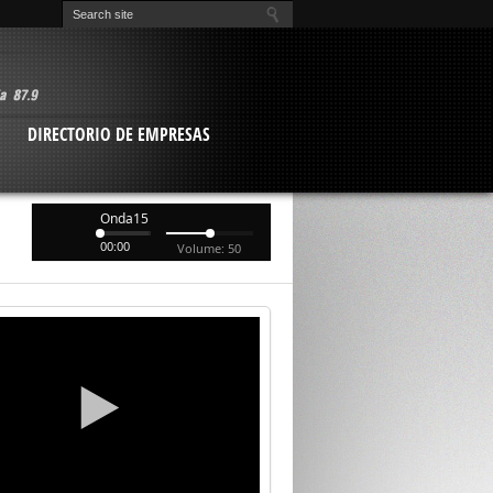
O
DIRECTORIO DE EMPRESAS
Onda15
00:00
Volume: 50