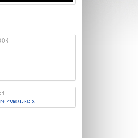
OOK
ER
or el @Onda15Radio.