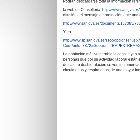
Podrán descargarse toda la información refere
la web de Conselleria:
http://www.san.gva.es/
difusión del mensaje de protección ante una o
http://www.san.gva.es/documents/1573
Y en:
http://www.sp.san.gva.es/sscc/opciones4.jsp?
CodPunto=3872&Seccion=TEMPEXTREMA
La población más vulnerable la constituyen 
personas que por su actividad laboral están e
de calor o deshidratación se ven incrementa
circulatorias y respiratorias, de una mayor in