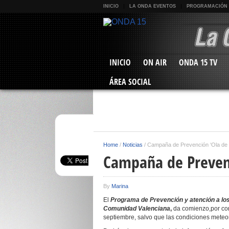
INICIO
LA ONDA EVENTOS
PROGRAMACIÓN
INICIO
ON AIR
ONDA 15 TV
ÁREA SOCIAL
Home
/
Noticias
/
Campaña de Prevención ‘Ola de 
Campaña de Prevenc
By
Marina
El
Programa de Prevención y atención a los 
Comunidad Valenciana
,
da comienzo,por con
septiembre, salvo que las condiciones meteo