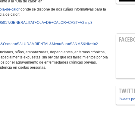
nte a la “Ola de calor” en:
ola-de-calor
donde se dispone de dos cuñas informativas para la
la de calor:
85/7305017/GENERALITAT+OLA+DE+CALOR+CAST+V2.mp3
FACEB
S&Opcion=SALUDAMBIENTAL&MenuSup=SANMS&Nivel=2
ancianos, niños, embarazadas, dependientes, enfermos crónicos,
specialmente expuestas, sin olvidar que los fallecimientos por ola
dos por el agravamiento de enfermedades crónicas previas,
cidencia en ciertas personas.
TWITT
Tweets p