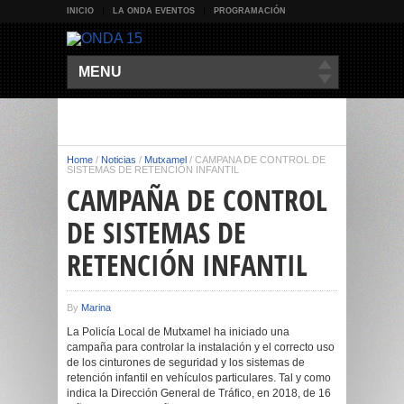
INICIO
LA ONDA EVENTOS
PROGRAMACIÓN
MENU
Home
/
Noticias
/
Mutxamel
/
CAMPAÑA DE CONTROL DE
SISTEMAS DE RETENCIÓN INFANTIL
CAMPAÑA DE CONTROL
DE SISTEMAS DE
RETENCIÓN INFANTIL
By
Marina
La Policía Local de Mutxamel ha iniciado una
campaña para controlar la instalación y el correcto uso
de los cinturones de seguridad y los sistemas de
retención infantil en vehículos particulares. Tal y como
indica la Dirección General de Tráfico, en 2018, de 16